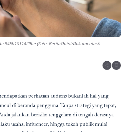
c946b1011429be (Foto: BeritaOpini/Dokumentasi)
share
bookmark
 mendapatkan perhatian audiens bukanlah hal yang
ncul di beranda pengguna. Tanpa strategi yang tepat,
da jalankan berisiko tenggelam di tengah derasnya
laku usaha, influencer, hingga tokoh publik mulai