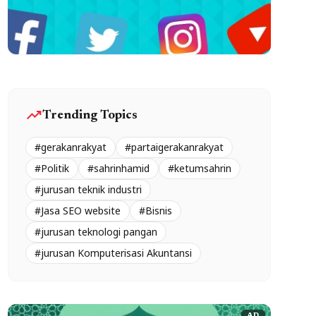
trending_up
Trending Topics
#gerakanrakyat
#partaigerakanrakyat
#Politik
#sahrinhamid
#ketumsahrin
#jurusan teknik industri
#Jasa SEO website
#Bisnis
#jurusan teknologi pangan
#jurusan Komputerisasi Akuntansi