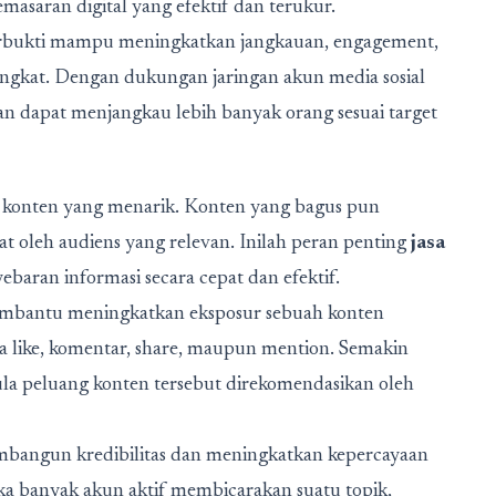
emasaran digital yang efektif dan terukur.
g terbukti mampu meningkatkan jangkauan, engagement,
ingkat. Dengan dukungan jaringan akun media sosial
kan dapat menjangkau lebih banyak orang sesuai target
at konten yang menarik. Konten yang bagus pun
at oleh audiens yang relevan. Inilah peran penting
jasa
ran informasi secara cepat dan efektif.
membantu meningkatkan eksposur sebuah konten
a like, komentar, share, maupun mention. Semakin
ula peluang konten tersebut direkomendasikan oleh
mbangun kredibilitas dan meningkatkan kepercayaan
ka banyak akun aktif membicarakan suatu topik,