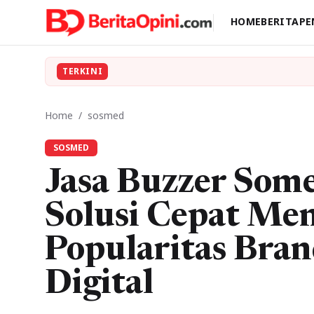
HOME
BERITA
PE
TERKINI
Home
/
sosmed
SOSMED
Jasa Buzzer Some
Solusi Cepat Me
Popularitas Bra
Digital