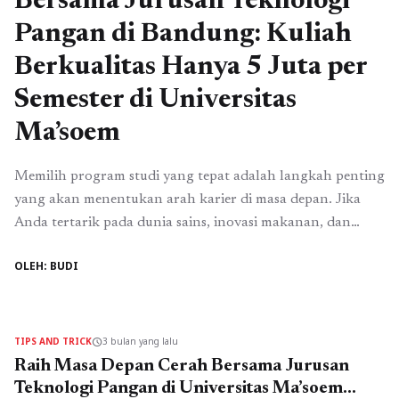
Bersama Jurusan Teknologi
Pangan di Bandung: Kuliah
Berkualitas Hanya 5 Juta per
Semester di Universitas
Ma’soem
Memilih program studi yang tepat adalah langkah penting
yang akan menentukan arah karier di masa depan. Jika
Anda tertarik pada dunia sains, inovasi makanan, dan
industri yang terus berkembang, maka jurusan teknologi
OLEH: BUDI
pangan adalah pilihan yang sangat tepat. Di tengah
pesatnya pertumbuhan industri makanan dan minuman,
kebutuhan tenaga ahli di bidang pangan semakin
meningkat, menjadikan ...
Read more
TIPS AND TRICK
3 bulan yang lalu
schedule
Raih Masa Depan Cerah Bersama Jurusan
Teknologi Pangan di Universitas Ma’soem