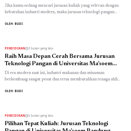
Bandung: Kuliah Berkualitas Hanya 5 Juta per
Jika kamu sedang mencari jurusan kuliah yang relevan dengan
Semester
kebutuhan industri modern, maka jurusan teknologi pangan
adalah salah satu pilihan paling strategis saat ini. Di tengah
OLEH: BUDI
meningkatnya kebutuhan akan inovasi makanan, keamanan
pangan, serta produk konsumsi yang sehat dan berkualitas,
lulusan dari bidang ini semakin dibutuhkan di berbagai sektor
industri. Kini, kamu bisa menempuh jurusan ...
Read more
PENDIDIKAN
3 bulan yang lalu
schedule
Raih Masa Depan Cerah Bersama Jurusan
Teknologi Pangan di Universitas Ma’soem
Bandung: Biaya Terjangkau, Peluang Karier
Di era modern saat ini, industri makanan dan minuman
Luas
berkembang sangat pesat dan terus membutuhkan tenaga ahli
yang kompeten. Jika Anda sedang mencari pilihan studi yang
OLEH: BUDI
menjanjikan, maka jurusan teknologi pangan adalah salah satu
bidang yang paling relevan dengan kebutuhan masa depan. Tidak
hanya menawarkan ilmu yang aplikatif, tetapi juga membuka
peluang karier luas di ...
Read more
PENDIDIKAN
5 bulan yang lalu
schedule
Pilihan Tepat Kuliah: Jurusan Teknologi