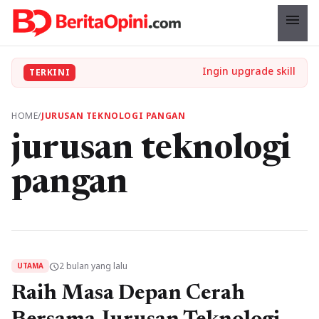
menu
TERKINI
HOME
/
JURUSAN TEKNOLOGI PANGAN
jurusan teknologi
pangan
2 bulan yang lalu
schedule
UTAMA
Raih Masa Depan Cerah