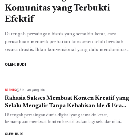
Komunitas yang Terbukti
Efektif
Di tengah persaingan bisnis yang semakin ketat, cara
perusahaan menarik perhatian konsumen telah berubah
secara drastis. Iklan konvensional yang dulu mendominasi
kini tidak lagi cukup untuk membangun kepercayaan
OLEH: BUDI
jangka panjang. Konsumen modern lebih selektif, lebih
kritis, dan lebih percaya pada pengalaman nyata orang
lain dibandingkan pesan promosi langsung dari brand.
Inilah alasan mengapa Strategi Pemasaran ...
Read more
BISNIS
3 bulan yang lalu
schedule
Rahasia Sukses Membuat Konten Kreatif yang
Selalu Mengalir Tanpa Kehabisan Ide di Era
Digital
Di tengah persaingan dunia digital yang semakin ketat,
kemampuan membuat konten kreatif bukan lagi sekadar nilai
tambah, melainkan kebutuhan utama bagi siapa pun yang ingin
OLEH: BUDI