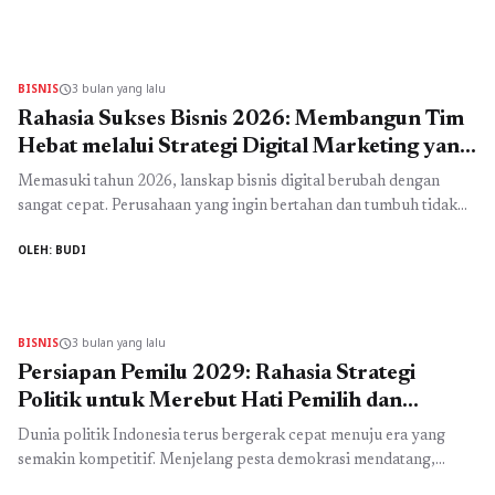
berkembang di media sosial, bisnis online, maupun personal
branding. Setiap hari, jutaan konten baru muncul di berbagai
platform seperti Instagram, TikTok, YouTube, hingga Facebook.
Namun hanya sebagian kecil yang benar-benar ...
Read more
BISNIS
3 bulan yang lalu
schedule
Rahasia Sukses Bisnis 2026: Membangun Tim
Hebat melalui Strategi Digital Marketing yang
Terbukti Efektif
Memasuki tahun 2026, lanskap bisnis digital berubah dengan
sangat cepat. Perusahaan yang ingin bertahan dan tumbuh tidak
lagi cukup hanya hadir di internet, tetapi harus mampu mengelola
OLEH: BUDI
ekosistem pemasaran yang terstruktur, adaptif, dan berbasis data.
Di titik inilah strategi digital marketing menjadi faktor penentu
yang membedakan bisnis yang stagnan dengan bisnis yang terus
berkembang. Jika ...
Read more
BISNIS
3 bulan yang lalu
schedule
Persiapan Pemilu 2029: Rahasia Strategi
Politik untuk Merebut Hati Pemilih dan
Memenangkan Kontestasi
Dunia politik Indonesia terus bergerak cepat menuju era yang
semakin kompetitif. Menjelang pesta demokrasi mendatang,
banyak tokoh politik, calon legislatif, hingga partai mulai