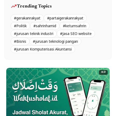
trending_up
Trending Topics
#gerakanrakyat
#partaigerakanrakyat
#Politik
#sahrinhamid
#ketumsahrin
#jurusan teknik industri
#Jasa SEO website
#Bisnis
#jurusan teknologi pangan
#jurusan Komputerisasi Akuntansi
AD