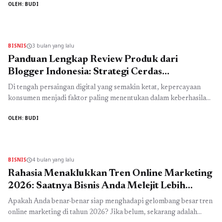
OLEH: BUDI
menyusun persiapan pemilu 2029 secara serius dan terarah.
Dalam persaingan yang semakin ketat, kemenangan tidak lagi
hanya ditentukan oleh popularitas semata, tetapi juga oleh
strategi komunikasi, pendekatan kepada masyarakat, dan
BISNIS
3 bulan yang lalu
schedule
kemampuan membangun ...
Read more
Panduan Lengkap Review Produk dari
Blogger Indonesia: Strategi Cerdas
Meningkatkan Kepercayaan dan Penjualan
Di tengah persaingan digital yang semakin ketat, kepercayaan
konsumen menjadi faktor paling menentukan dalam keberhasilan
sebuah produk. Salah satu cara paling efektif untuk membangun
OLEH: BUDI
kepercayaan tersebut adalah melalui review blogger indonesia
yang kredibel dan informatif. Saat ini, ulasan dari blogger tidak
hanya dianggap sebagai opini pribadi, tetapi telah menjadi sumber
referensi utama sebelum seseorang memutuskan ...
Read more
BISNIS
4 bulan yang lalu
schedule
Rahasia Menaklukkan Tren Online Marketing
2026: Saatnya Bisnis Anda Melejit Lebih
Cepat!
Apakah Anda benar-benar siap menghadapi gelombang besar tren
online marketing di tahun 2026? Jika belum, sekarang adalah