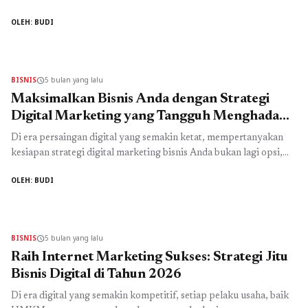
bisa diabaikan. Jika Anda ingin bisnis berkembang cepat, dikenal
OLEH: BUDI
luas, dan memiliki penjualan yang stabil, maka menguasai sosial
media marketing adalah langkah strategis yang wajib dilakukan
sekarang juga. Banyak pelaku usaha sudah mencoba berbagai cara
promosi ...
Read more
BISNIS
5 bulan yang lalu
schedule
Maksimalkan Bisnis Anda dengan Strategi
Digital Marketing yang Tangguh Menghadapi
Tantangan 2026
Di era persaingan digital yang semakin ketat, mempertanyakan
kesiapan strategi digital marketing bisnis Anda bukan lagi opsi,
melainkan kebutuhan mendesak. Tahun 2026 akan menghadirkan
OLEH: BUDI
tantangan visibilitas baru, terutama bagi pelaku usaha lokal di
Indonesia yang harus bersaing dengan brand global yang agresif
dalam optimasi mesin pencari. Tanpa fondasi digital yang kuat,
peluang bisnis untuk tampil ...
Read more
BISNIS
5 bulan yang lalu
schedule
Raih Internet Marketing Sukses: Strategi Jitu
Bisnis Digital di Tahun 2026
Di era digital yang semakin kompetitif, setiap pelaku usaha, baik