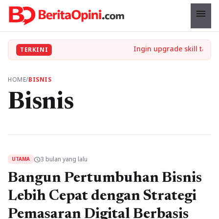
menu
TERKINI
HOME
/
BISNIS
Bisnis
3 bulan yang lalu
schedule
UTAMA
Bangun Pertumbuhan Bisnis
Lebih Cepat dengan Strategi
Pemasaran Digital Berbasis