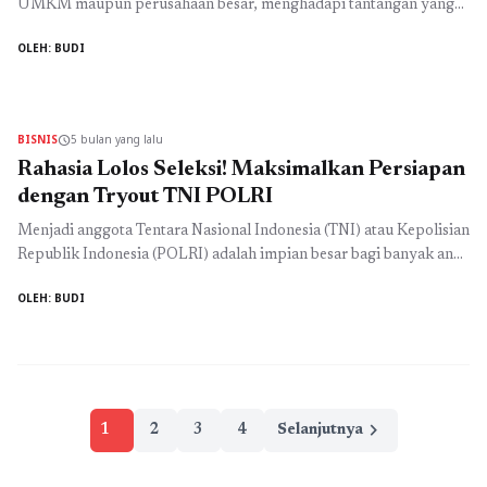
UMKM maupun perusahaan besar, menghadapi tantangan yang
tidak ringan. Untuk tetap bertahan dan berkembang, menguasai
OLEH: BUDI
internet marketing sukses bukan lagi pilihan, melainkan
kebutuhan utama. Tahun 2026 membawa tren baru, algoritma
mesin pencari yang lebih canggih, dan perilaku konsumen yang
semakin selektif. Jika strategi digital Anda ...
Read more
BISNIS
5 bulan yang lalu
schedule
Rahasia Lolos Seleksi! Maksimalkan Persiapan
dengan Tryout TNI POLRI
Menjadi anggota Tentara Nasional Indonesia (TNI) atau Kepolisian
Republik Indonesia (POLRI) adalah impian besar bagi banyak anak
muda di Indonesia. Profesi ini bukan sekadar pekerjaan, tetapi
OLEH: BUDI
juga bentuk pengabdian kepada bangsa dan negara. Mengenakan
seragam TNI atau POLRI merupakan kebanggaan tersendiri
karena berarti siap menjaga keamanan, ketertiban, dan kedaulatan
negara. Namun, untuk mewujudkan impian tersebut, ...
Read more
Paginasi
chevron_right
1
2
3
4
Selanjutnya
pos