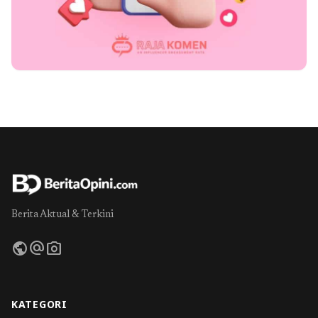
Berita Aktual & Terkini
public
alternate_email
photo_camera
KATEGORI