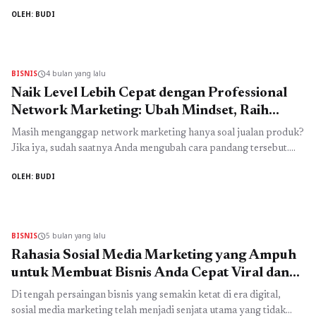
waktu yang tepat untuk berbenah. Dunia digital bergerak sangat
OLEH: BUDI
cepat, dan hanya bisnis yang adaptif yang mampu bertahan—
bahkan mendominasi pasar. Hari ini, persaingan tidak lagi soal
siapa yang lebih dulu hadir di internet, tetapi siapa yang paling
relevan ...
Read more
BISNIS
4 bulan yang lalu
schedule
Naik Level Lebih Cepat dengan Professional
Network Marketing: Ubah Mindset, Raih
Sukses Nyata!
Masih menganggap network marketing hanya soal jualan produk?
Jika iya, sudah saatnya Anda mengubah cara pandang tersebut.
Faktanya, kesuksesan dalam bisnis ini sangat ditentukan oleh
OLEH: BUDI
bagaimana Anda menerapkan professional network marketing
dalam aktivitas sehari-hari. Ini bukan sekadar strategi, melainkan
cara berpikir dan bertindak yang membedakan antara mereka
yang stagnan dan mereka yang terus berkembang. Banyak ...
Read
BISNIS
5 bulan yang lalu
schedule
more
Rahasia Sosial Media Marketing yang Ampuh
untuk Membuat Bisnis Anda Cepat Viral dan
Laris Manis
Di tengah persaingan bisnis yang semakin ketat di era digital,
sosial media marketing telah menjadi senjata utama yang tidak