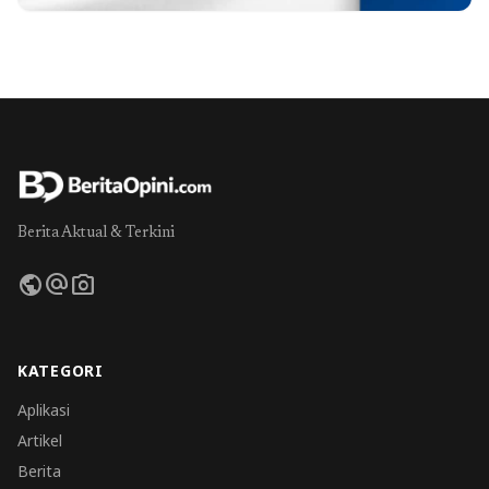
Berita Aktual & Terkini
public
alternate_email
photo_camera
KATEGORI
Aplikasi
Artikel
Berita