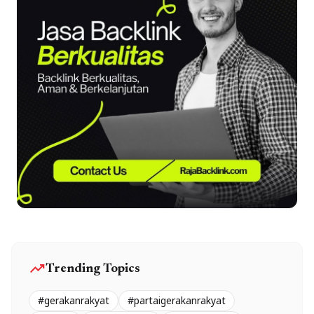
trending_up
Trending Topics
#gerakanrakyat
#partaigerakanrakyat