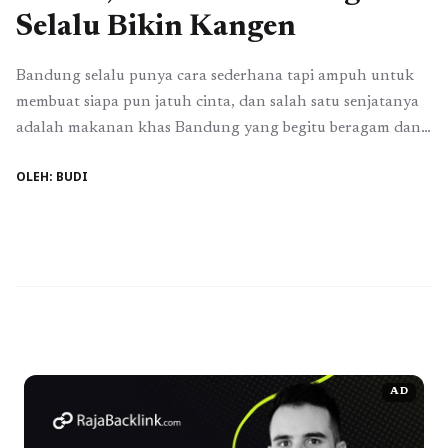
Selalu Bikin Kangen
Bandung selalu punya cara sederhana tapi ampuh untuk
membuat siapa pun jatuh cinta, dan salah satu senjatanya
adalah makanan khas Bandung yang begitu beragam dan
membekas di ingatan. Cimol bojot yang kenyal dengan
OLEH: BUDI
taburan bumbu pedas, seblak dengan aroma kencur yang
menyengat, hingga cirambay yang lembut dan gurih,
semuanya bukan sekadar jajanan, melainkan bagian dari ...
Read more
AD