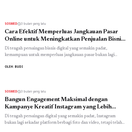
strategi yang tepat, promosi produk, layanan, maupun kampanye
yang Anda jalankan berisiko tenggelam di tengah derasnya arus
informasi. Karena itulah banyak perusahaan, pelaku usaha,
influencer, hingga tokoh publik mulai ...
Read more
SOSMED
3 bulan yang lalu
schedule
Cara Efektif Memperluas Jangkauan Pasar
Online untuk Meningkatkan Penjualan Bisnis
Secara Signifikan
Di tengah persaingan bisnis digital yang semakin padat,
kemampuan untuk memperluas jangkauan pasar bukan lagi
sekadar pilihan, melainkan kebutuhan utama agar sebuah usaha
OLEH: BUDI
dapat bertahan dan berkembang. Konsumen kini semakin aktif di
dunia online, mulai dari mencari informasi, membandingkan
produk, hingga melakukan transaksi hanya melalui perangkat
digital. Kondisi ini membuka peluang besar bagi pelaku usaha ...
SOSMED
3 bulan yang lalu
schedule
Read more
Bangun Engagement Maksimal dengan
Kampanye Kreatif Instagram yang Lebih
Menarik dan Efektif
Di tengah persaingan digital yang semakin padat, Instagram
bukan lagi sekadar platform berbagi foto dan video, tetapi telah
berkembang menjadi ruang utama bagi brand, bisnis, dan kreator