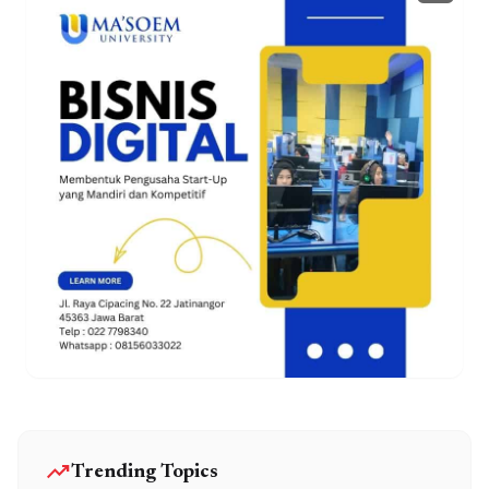
trending_up
Trending Topics