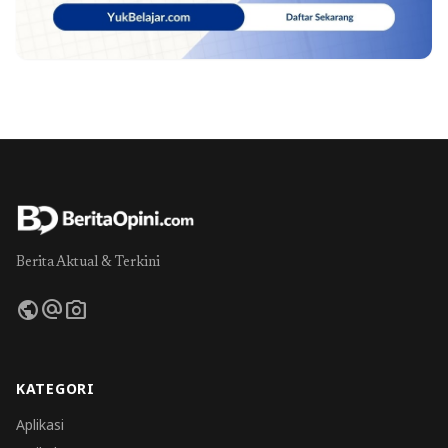
Berita Aktual & Terkini
public
alternate_email
photo_camera
KATEGORI
Aplikasi