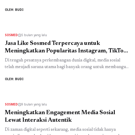
bagi siapa saja yang ingin memaksimalkan pengaruh online. Tahun
OLEH: BUDI
2026 membawa perubahan signifikan pada cara platform sosial
media menampilkan konten, dan memahami setiap detil algoritma
adalah kunci untuk tetap relevan, meningkatkan engagement,
serta menjangkau audiens yang tepat. Instagram, ...
Read more
SOSMED
5 bulan yang lalu
schedule
Jasa Like Sosmed Terpercaya untuk
Meningkatkan Popularitas Instagram, TikTok,
YouTube, dan Twitter Secara Cepat
Di tengah pesatnya perkembangan dunia digital, media sosial
telah menjadi sarana utama bagi banyak orang untuk membangun
personal branding, mempromosikan bisnis, hingga memperluas
OLEH: BUDI
jaringan. Namun, persaingan yang semakin ketat membuat banyak
pengguna kesulitan mendapatkan perhatian audiens. Salah satu
indikator penting yang menentukan keberhasilan sebuah konten
di media sosial adalah jumlah interaksi, khususnya jumlah like.
SOSMED
9 bulan yang lalu
schedule
Karena ...
Read more
Meningkatkan Engagement Media Sosial
Lewat Interaksi Autentik
Di zaman digital seperti sekarang, media sosial tidak hanya