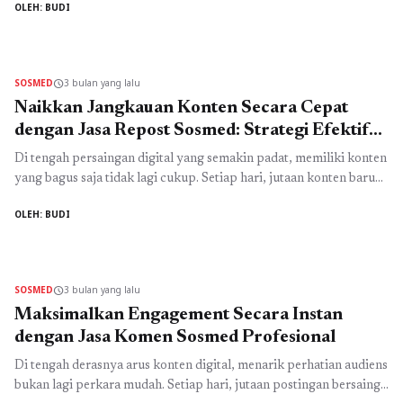
OLEH: BUDI
untuk membangun pengaruh. Namun, tantangan terbesarnya
adalah bagaimana cara menonjol di antara jutaan konten yang
muncul setiap hari. Di sinilah pentingnya menerapkan kampanye
kreatif instagram yang dirancang secara ...
Read more
SOSMED
3 bulan yang lalu
schedule
Naikkan Jangkauan Konten Secara Cepat
dengan Jasa Repost Sosmed: Strategi Efektif
untuk Viral di Instagram dan TikTok
Di tengah persaingan digital yang semakin padat, memiliki konten
yang bagus saja tidak lagi cukup. Setiap hari, jutaan konten baru
muncul di berbagai platform seperti Instagram, TikTok, dan media
OLEH: BUDI
sosial lainnya. Tanpa strategi distribusi yang tepat, konten Anda
berisiko tenggelam dan tidak pernah mencapai audiens yang
seharusnya. Di sinilah jasa repost sosmed hadir sebagai solusi ...
Read more
SOSMED
3 bulan yang lalu
schedule
Maksimalkan Engagement Secara Instan
dengan Jasa Komen Sosmed Profesional
Di tengah derasnya arus konten digital, menarik perhatian audiens
bukan lagi perkara mudah. Setiap hari, jutaan postingan bersaing