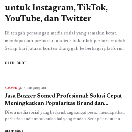
untuk Instagram, TikTok,
YouTube, dan Twitter
Di tengah persaingan media sosial yang semakin ketat,
mendapatkan perhatian audiens bukanlah perkara mudah.
Setiap hari jutaan konten diunggah ke berbagai platform
seperti Instagram, TikTok, YouTube, dan Twitter. Agar
OLEH: BUDI
konten Anda tidak tenggelam di antara jutaan postingan
lainnya, diperlukan strategi yang tepat untuk
meningkatkan interaksi. Salah satu solusi yang kini
banyak digunakan oleh pelaku bisnis, ...
Read more
SOSMED
2 bulan yang lalu
schedule
Jasa Buzzer Somed Profesional: Solusi Cepat
Meningkatkan Popularitas Brand dan
Kampanye Digital
Di era media sosial yang berkembang sangat pesat, mendapatkan
perhatian audiens bukanlah hal yang mudah. Setiap hari jutaan
konten bersaing untuk muncul di beranda pengguna. Tanpa
OLEH: BUDI