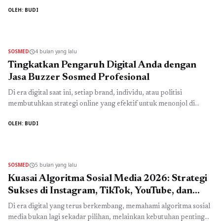
untuk mendapatkan tempat di hati pengguna media sosial. Jika
OLEH: BUDI
konten Anda sepi komentar, peluang untuk berkembang pun ikut
menurun. Inilah saat yang tepat untuk memanfaatkan jasa komen
sosmed sebagai solusi cerdas dalam meningkatkan interaksi secara
signifikan dan ...
Read more
SOSMED
4 bulan yang lalu
schedule
Tingkatkan Pengaruh Digital Anda dengan
Jasa Buzzer Sosmed Profesional
Di era digital saat ini, setiap brand, individu, atau politisi
membutuhkan strategi online yang efektif untuk menonjol di
tengah persaingan ketat. Media sosial bukan lagi sekadar tempat
OLEH: BUDI
berbagi konten; platform seperti Instagram, TikTok, YouTube, dan
Twitter menjadi arena membangun reputasi, memengaruhi opini
publik, dan meningkatkan engagement. Inilah mengapa jasa
buzzer sosmed menjadi pilihan strategis bagi ...
Read more
SOSMED
5 bulan yang lalu
schedule
Kuasai Algoritma Sosial Media 2026: Strategi
Sukses di Instagram, TikTok, YouTube, dan
Facebook
Di era digital yang terus berkembang, memahami algoritma sosial
media bukan lagi sekadar pilihan, melainkan kebutuhan penting