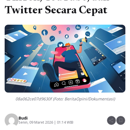
Twitter Secara Cepat
08a062ce07d9630f (Foto: BeritaOpini/Dokumentasi)
Budi
share
bookmark
Senin, 09 Maret 2026 | 01:14 WIB