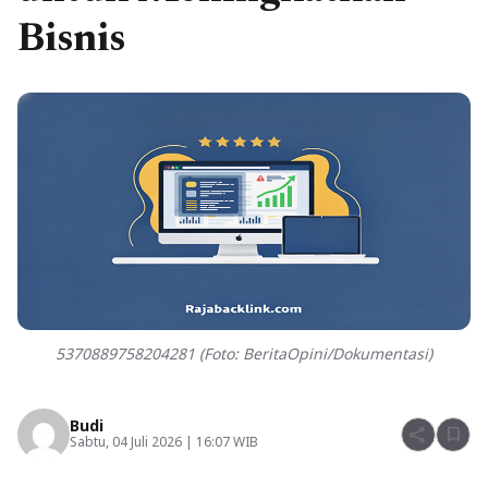
Bisnis
5370889758204281 (Foto: BeritaOpini/Dokumentasi)
Budi
share
bookmark
Sabtu, 04 Juli 2026 | 16:07 WIB