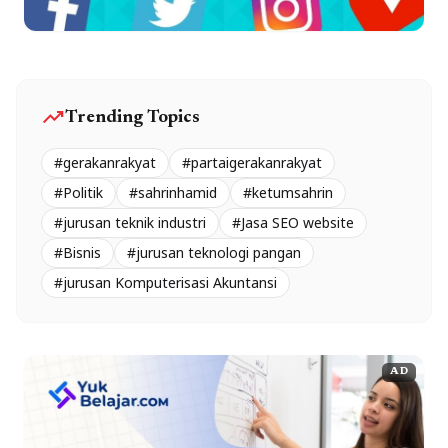
trending_up
Trending Topics
#gerakanrakyat
#partaigerakanrakyat
#Politik
#sahrinhamid
#ketumsahrin
#jurusan teknik industri
#Jasa SEO website
#Bisnis
#jurusan teknologi pangan
#jurusan Komputerisasi Akuntansi
AD