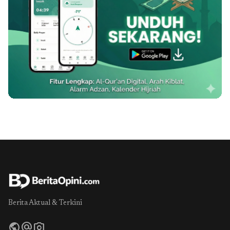
Berita Aktual & Terkini
public
alternate_email
photo_camera