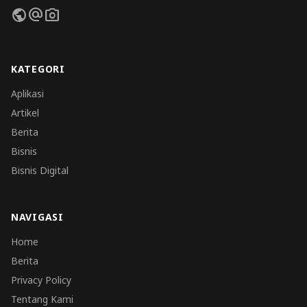
public
alternate_email
photo_camera
KATEGORI
Aplikasi
Artikel
Berita
Bisnis
Bisnis Digital
NAVIGASI
Home
Berita
Privacy Policy
Tentang Kami