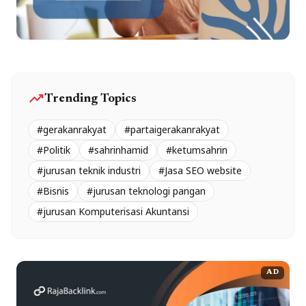
trending_up
Trending Topics
#gerakanrakyat
#partaigerakanrakyat
#Politik
#sahrinhamid
#ketumsahrin
#jurusan teknik industri
#Jasa SEO website
#Bisnis
#jurusan teknologi pangan
#jurusan Komputerisasi Akuntansi
AD