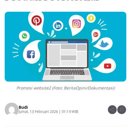
Promosi website2 (Foto: BeritaOpini/Dokumentasi)
Budi
share
bookmark
Jumat, 13 Februari 2026 | 01:14 WIB