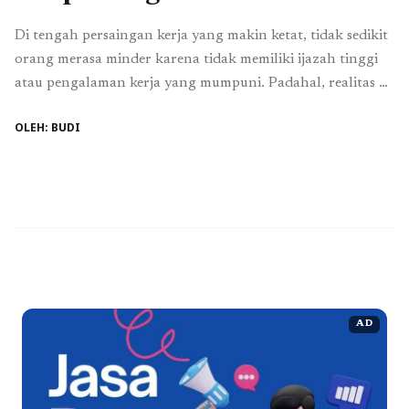
Di tengah persaingan kerja yang makin ketat, tidak sedikit
orang merasa minder karena tidak memiliki ijazah tinggi
atau pengalaman kerja yang mumpuni. Padahal, realitas di
era digital menunjukkan bahwa peluang sukses tidak selalu
OLEH: BUDI
datang dari jalur formal. Konsep bisnis tanpa ijazah dan
tanpa pengalaman kini semakin relevan, terutama bagi
generasi muda yang ingin mandiri secara ...
Read more
AD