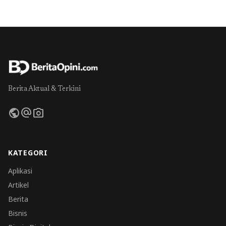
Berita Aktual & Terkini
public
alternate_email
photo_camera
KATEGORI
Aplikasi
Artikel
Berita
Bisnis