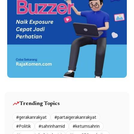
trending_up
Trending Topics
#gerakanrakyat
#partaigerakanrakyat
#Politik
#sahrinhamid
#ketumsahrin