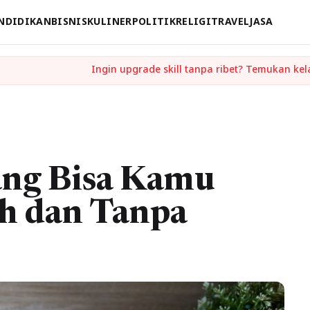
NDIDIKAN
BISNIS
KULINER
POLITIK
RELIGI
TRAVEL
JASA
ang Bisa Kamu
ah dan Tanpa