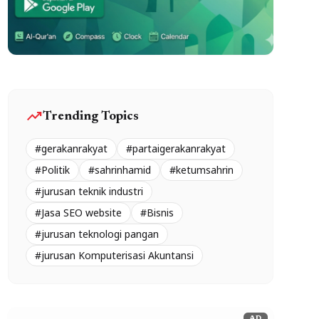
trending_up
Trending Topics
#gerakanrakyat
#partaigerakanrakyat
#Politik
#sahrinhamid
#ketumsahrin
#jurusan teknik industri
#Jasa SEO website
#Bisnis
#jurusan teknologi pangan
#jurusan Komputerisasi Akuntansi