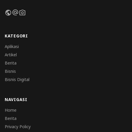
public
alternate_email
photo_camera
KATEGORI
Aplikasi
Artikel
Berita
Bisnis
Bisnis Digital
NAVIGASI
Home
Berita
Privacy Policy