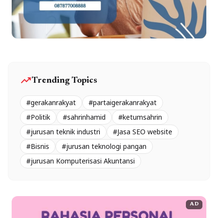
trending_up
Trending Topics
#gerakanrakyat
#partaigerakanrakyat
#Politik
#sahrinhamid
#ketumsahrin
#jurusan teknik industri
#Jasa SEO website
#Bisnis
#jurusan teknologi pangan
#jurusan Komputerisasi Akuntansi
AD