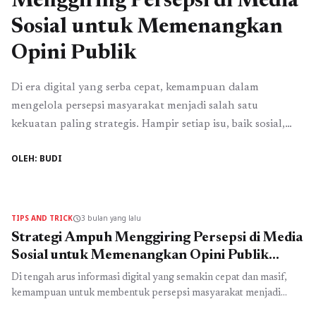
Menggiring Persepsi di Media
Sosial untuk Memenangkan
Opini Publik
Di era digital yang serba cepat, kemampuan dalam
mengelola persepsi masyarakat menjadi salah satu
kekuatan paling strategis. Hampir setiap isu, baik sosial,
politik, maupun bisnis, kini berkembang di ruang digital
OLEH: BUDI
sebelum masuk ke ruang publik yang lebih luas. Dalam
konteks ini, kemampuan menggiring opini publik bukan
lagi sekadar keterampilan komunikasi, melainkan seni
membangun kepercayaan, mempengaruhi ...
Read more
TIPS AND TRICK
3 bulan yang lalu
schedule
Strategi Ampuh Menggiring Persepsi di Media
Sosial untuk Memenangkan Opini Publik
Secara Etis dan Efektif
Di tengah arus informasi digital yang semakin cepat dan masif,
kemampuan untuk membentuk persepsi masyarakat menjadi
salah satu kekuatan paling menentukan dalam berbagai bidang,