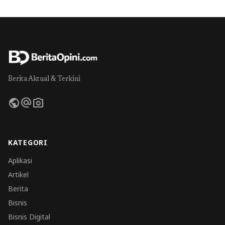
Berita Aktual & Terkini
public
alternate_email
photo_camera
KATEGORI
Aplikasi
Artikel
Berita
Bisnis
Bisnis Digital