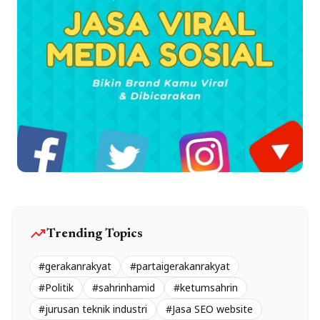
trending_up
Trending Topics
#gerakanrakyat
#partaigerakanrakyat
#Politik
#sahrinhamid
#ketumsahrin
#jurusan teknik industri
#Jasa SEO website