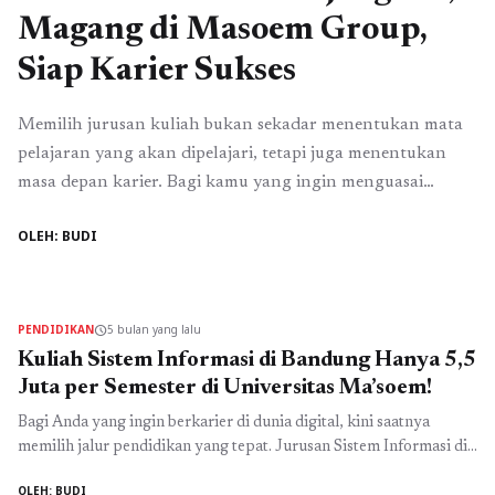
Magang di Masoem Group,
Siap Karier Sukses
Memilih jurusan kuliah bukan sekadar menentukan mata
pelajaran yang akan dipelajari, tetapi juga menentukan
masa depan karier. Bagi kamu yang ingin menguasai
akuntansi modern sekaligus teknologi, jurusan
OLEH: BUDI
Komputerisasi Akuntansi di Universitas Ma’soem hadir
sebagai pilihan tepat. Dengan biaya kuliah hanya Rp4 juta
per semester, mahasiswa mendapatkan pendidikan
berkualitas, pengalaman magang di perusahaan nyata, dan
PENDIDIKAN
5 bulan yang lalu
schedule
peluang ...
Read more
Kuliah Sistem Informasi di Bandung Hanya 5,5
Juta per Semester di Universitas Ma’soem!
Bagi Anda yang ingin berkarier di dunia digital, kini saatnya
memilih jalur pendidikan yang tepat. Jurusan Sistem Informasi di
Bandung di Universitas Ma’soem menawarkan peluang emas
OLEH: BUDI