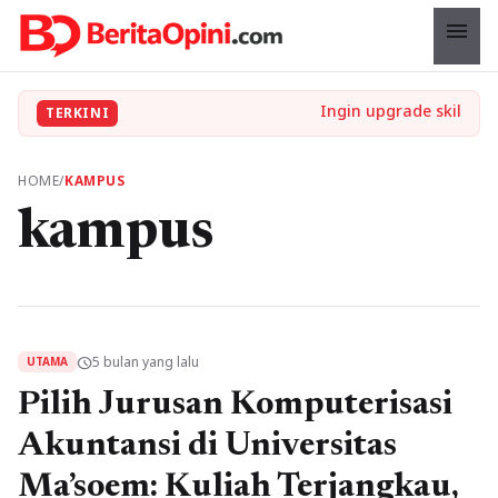
menu
TERKINI
HOME
/
KAMPUS
kampus
5 bulan yang lalu
schedule
UTAMA
Pilih Jurusan Komputerisasi
Akuntansi di Universitas
Ma’soem: Kuliah Terjangkau,