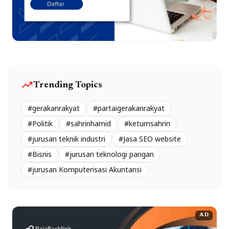
trending_up
Trending Topics
#gerakanrakyat
#partaigerakanrakyat
#Politik
#sahrinhamid
#ketumsahrin
#jurusan teknik industri
#Jasa SEO website
#Bisnis
#jurusan teknologi pangan
#jurusan Komputerisasi Akuntansi
AD