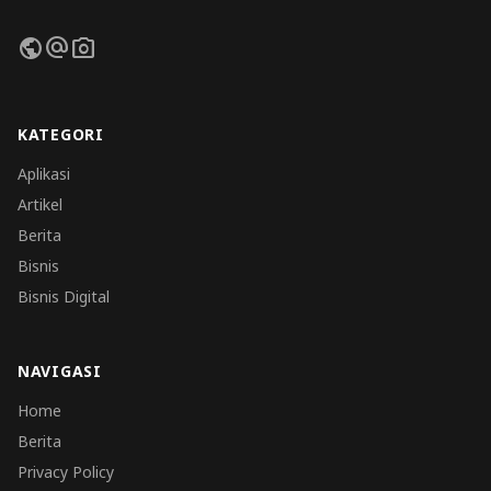
public
alternate_email
photo_camera
KATEGORI
Aplikasi
Artikel
Berita
Bisnis
Bisnis Digital
NAVIGASI
Home
Berita
Privacy Policy