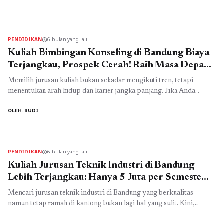
untuk membangun masa depan yang sukses di bidang teknologi
informasi. Dengan biaya kuliah yang sangat terjangkau, hanya 5,5
juta per semester, Anda tidak hanya mendapatkan pendidikan
berkualitas, tetapi juga ...
Read more
PENDIDIKAN
6 bulan yang lalu
schedule
Kuliah Bimbingan Konseling di Bandung Biaya
Terjangkau, Prospek Cerah! Raih Masa Depan
Bersama Universitas Ma’soem
Memilih jurusan kuliah bukan sekadar mengikuti tren, tetapi
menentukan arah hidup dan karier jangka panjang. Jika Anda
memiliki minat membantu orang lain, peduli pada perkembangan
OLEH: BUDI
remaja, serta ingin berperan dalam membangun generasi yang
lebih baik, maka bimbingan konseling di Bandung bisa menjadi
pilihan terbaik. Terlebih lagi, kini Anda bisa menempuh
pendidikan berkualitas dengan biaya hanya ...
Read more
PENDIDIKAN
6 bulan yang lalu
schedule
Kuliah Jurusan Teknik Industri di Bandung
Lebih Terjangkau: Hanya 5 Juta per Semester
di Universitas Ma’soem
Mencari jurusan teknik industri di Bandung yang berkualitas
namun tetap ramah di kantong bukan lagi hal yang sulit. Kini,
Anda bisa mewujudkan impian kuliah di bidang teknik dengan