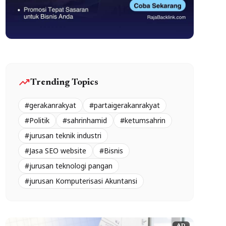
trending_up
Trending Topics
#gerakanrakyat
#partaigerakanrakyat
#Politik
#sahrinhamid
#ketumsahrin
#jurusan teknik industri
#Jasa SEO website
#Bisnis
#jurusan teknologi pangan
#jurusan Komputerisasi Akuntansi