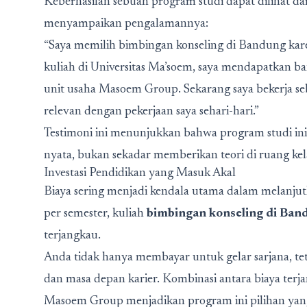
Keberhasilan sebuah program studi dapat dilihat dar
menyampaikan pengalamannya:
“Saya memilih bimbingan konseling di Bandung kare
kuliah di Universitas Ma’soem, saya mendapatkan 
unit usaha Masoem Group. Sekarang saya bekerja seb
relevan dengan pekerjaan saya sehari-hari.”
Testimoni ini menunjukkan bahwa program studi i
nyata, bukan sekadar memberikan teori di ruang kel
Investasi Pendidikan yang Masuk Akal
Biaya sering menjadi kendala utama dalam melanjut
per semester, kuliah
bimbingan konseling di Ban
terjangkau.
Anda tidak hanya membayar untuk gelar sarjana, teta
dan masa depan karier. Kombinasi antara biaya terja
Masoem Group menjadikan program ini pilihan yang r