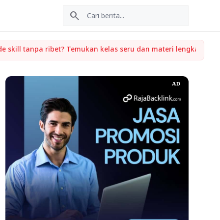
search
AD