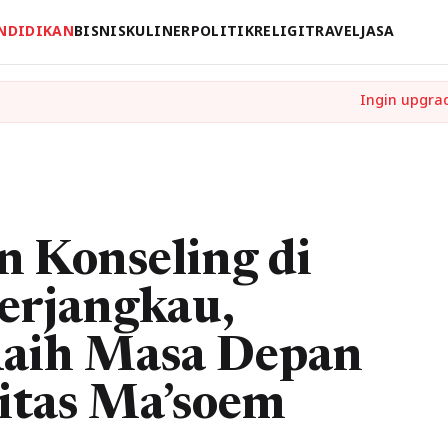
NDIDIKAN
BISNIS
KULINER
POLITIK
RELIGI
TRAVEL
JASA
 Konseling di
erjangkau,
Raih Masa Depan
itas Ma’soem