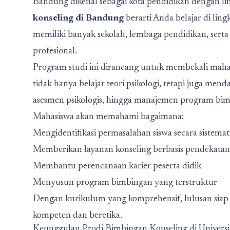
Bandung dikenal sebagai kota pendidikan dengan l
konseling di Bandung
berarti Anda belajar di ling
memiliki banyak sekolah, lembaga pendidikan, serta
profesional.
Program studi ini dirancang untuk membekali maha
tidak hanya belajar teori psikologi, tetapi juga men
asesmen psikologis, hingga manajemen program bimb
Mahasiswa akan memahami bagaimana:
Mengidentifikasi permasalahan siswa secara sistemat
Memberikan layanan konseling berbasis pendekatan
Membantu perencanaan karier peserta didik
Menyusun program bimbingan yang terstruktur
Dengan kurikulum yang komprehensif, lulusan siap t
kompeten dan beretika.
Keunggulan Prodi Bimbingan Konseling di Universi