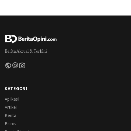
Berita Aktual & Terkini
public
alternate_email
photo_camera
KATEGORI
Aplikasi
Artikel
Berita
Bisnis