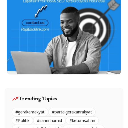
trending_up
Trending Topics
#gerakanrakyat
#partaigerakanrakyat
#Politik
#sahrinhamid
#ketumsahrin