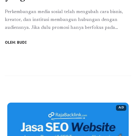
Perkembangan media sosial telah mengubah cara bisnis,
kreator, dan institusi membangun hubungan dengan
audiensnya. Jika dulu promosi hanya berfokus pada
tampilan visual dan jumlah pengikut, kini parameter
OLEH: BUDI
keberhasilan jauh lebih kompleks. Interaksi menjadi
indikator utama, dan komentar memainkan peran sentral
dalam membentuk persepsi publik. Dalam konteks inilah
jasa komen sosmed hadir sebagai bagian dari strategi ...
Read more
AD