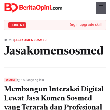
menu
TERKINI
HOME
/
JASAKOMENSOSMED
Jasakomensosmed
6 bulan yang lalu
schedule
UTAMA
Membangun Interaksi Digital
Lewat Jasa Komen Sosmed
yang Terarah dan Profesional