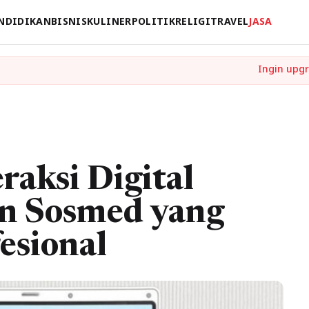
NDIDIKAN
BISNIS
KULINER
POLITIK
RELIGI
TRAVEL
JASA
aksi Digital
n Sosmed yang
esional