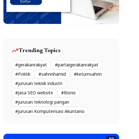
trending_up
Trending Topics
#gerakanrakyat
#partaigerakanrakyat
#Politik
#sahrinhamid
#ketumsahrin
#jurusan teknik industri
#Jasa SEO website
#Bisnis
#jurusan teknologi pangan
#jurusan Komputerisasi Akuntansi