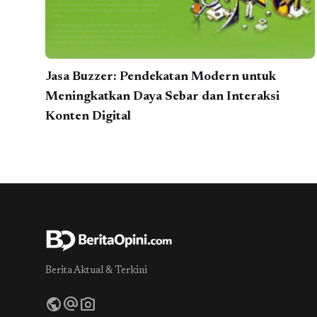
Jasa Buzzer: Pendekatan Modern untuk
Meningkatkan Daya Sebar dan Interaksi
Konten Digital
Berita Aktual & Terkini
public
alternate_email
photo_camera