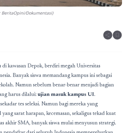
: BeritaOpini/Dokumentasi)
share
bookmark
 di kawasan Depok, berdiri megah Universitas
onesia. Banyak siswa memandang kampus ini sebagai
sekolah. Namun sebelum benar-benar menjadi bagian
ang harus dilalui:
ujian masuk kampus UI
.
sekadar tes seleksi. Namun bagi mereka yang
l yang sarat harapan, kecemasan, sekaligus tekad kuat
as akhir SMA, banyak siswa mulai menyusun strategi.
an pendaftar dari seluruh Indonesia memperebutkan