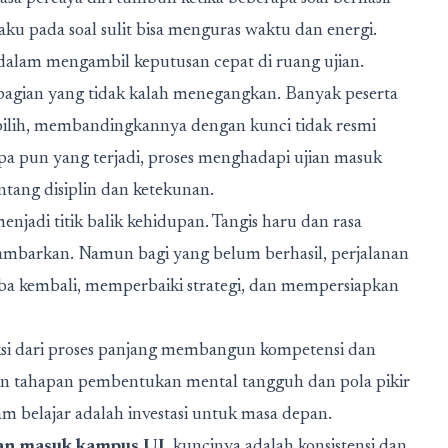
aku pada soal sulit bisa menguras waktu dan energi.
alam mengambil keputusan cepat di ruang ujian.
 bagian yang tidak kalah menegangkan. Banyak peserta
ilih, membandingkannya dengan kunci tidak resmi
Apa pun yang terjadi, proses menghadapi ujian masuk
tang disiplin dan ketekunan.
adi titik balik kehidupan. Tangis haru dan rasa
gambarkan. Namun bagi yang belum berhasil, perjalanan
a kembali, memperbaiki strategi, dan mempersiapkan
ksi dari proses panjang membangun kompetensi dan
nkan tahapan pembentukan mental tangguh dan pola pikir
p jam belajar adalah investasi untuk masa depan.
ian masuk kampus UI
, kuncinya adalah konsistensi dan