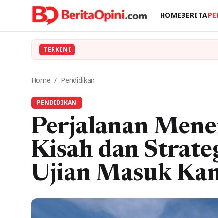
HOME
BERITA
PE
TERKINI
Home
/
Pendidikan
PENDIDIKAN
Perjalanan Men
Kisah dan Strat
Ujian Masuk Ka