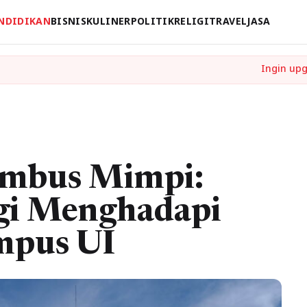
NDIDIKAN
BISNIS
KULINER
POLITIK
RELIGI
TRAVEL
JASA
embus Mimpi:
egi Menghadapi
mpus UI