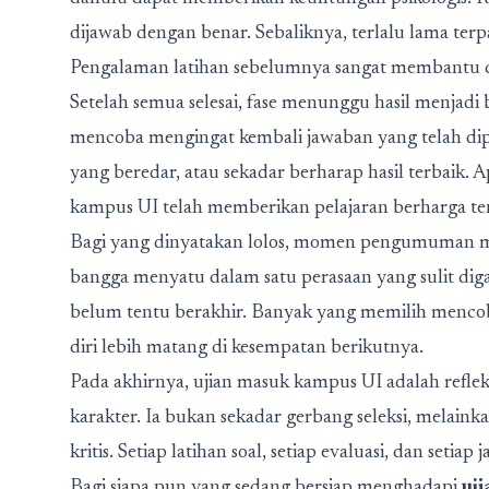
dijawab dengan benar. Sebaliknya, terlalu lama terp
Pengalaman latihan sebelumnya sangat membantu d
Setelah semua selesai, fase menunggu hasil menjadi
mencoba mengingat kembali jawaban yang telah dip
yang beredar, atau sekadar berharap hasil terbaik. 
kampus UI telah memberikan pelajaran berharga ten
Bagi yang dinyatakan lolos, momen pengumuman menj
bangga menyatu dalam satu perasaan yang sulit di
belum tentu berakhir. Banyak yang memilih mencob
diri lebih matang di kesempatan berikutnya.
Pada akhirnya, ujian masuk kampus UI adalah refle
karakter. Ia bukan sekadar gerbang seleksi, melai
kritis. Setiap latihan soal, setiap evaluasi, dan setia
Bagi siapa pun yang sedang bersiap menghadapi
uj