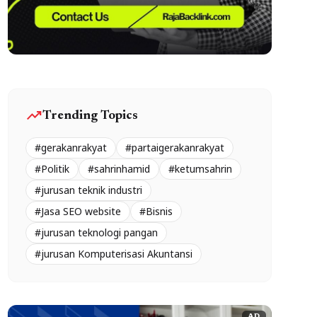
trending_up
Trending Topics
#gerakanrakyat
#partaigerakanrakyat
#Politik
#sahrinhamid
#ketumsahrin
#jurusan teknik industri
#Jasa SEO website
#Bisnis
#jurusan teknologi pangan
#jurusan Komputerisasi Akuntansi