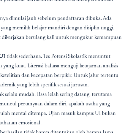
nya dimulai jauh sebelum pendaftaran dibuka. Ada
 yang memilih belajar mandiri dengan disiplin tinggi.
out dikerjakan berulang kali untuk mengukur kemampuan
UI
tidak sederhana. Tes Potensi Skolastik menuntut
ng kuat. Literasi bahasa menguji ketajaman analisis
telitian dan kecepatan berpikir. Untuk jalur tertentu
emik yang lebih spesifik sesuai jurusan.
ak selalu mudah. Rasa lelah sering datang, terutama
 muncul pertanyaan dalam diri, apakah usaha yang
 itulah mental ditempa. Ujian masuk kampus UI bukan
etahanan emosional.
erhasilan tidak hanya ditentukan oleh berapa lama