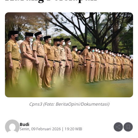
Cpns3 (Foto: BeritaOpini/Dokumentasi)
Budi
share
bookmark
Senin, 09 Februari 2026 | 19:20 WIB