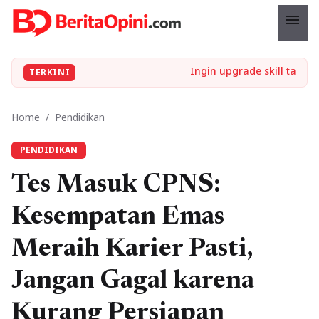
menu
TERKINI
Home
/
Pendidikan
PENDIDIKAN
Tes Masuk CPNS:
Kesempatan Emas
Meraih Karier Pasti,
Jangan Gagal karena
Kurang Persiapan