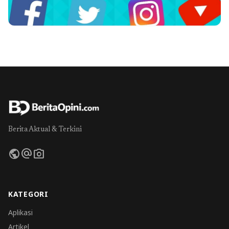
Berita Aktual & Terkini
public
alternate_email
photo_camera
KATEGORI
Aplikasi
Artikel