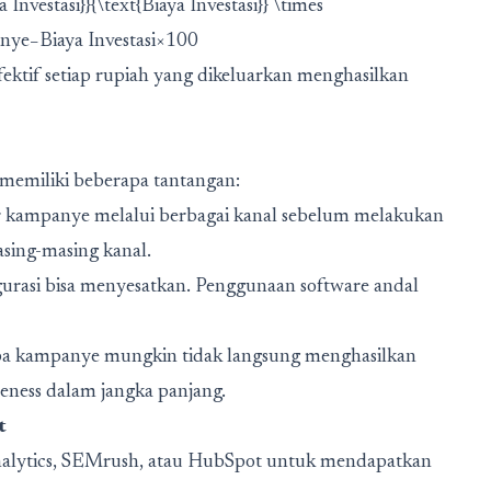
nvestasi}}{\text{Biaya Investasi}} \times
ye−Biaya Investasi​×100
ktif setiap rupiah yang dikeluarkan menghasilkan
 memiliki beberapa tantangan:
r kampanye melalui berbagai kanal sebelum melakukan
sing-masing kanal.
figurasi bisa menyesatkan. Penggunaan software andal
pa kampanye mungkin tidak langsung menghasilkan
eness dalam jangka panjang.
t
 Analytics, SEMrush, atau HubSpot untuk mendapatkan