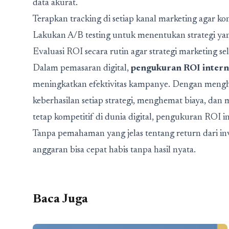
data akurat.
Terapkan tracking di setiap kanal marketing agar ko
Lakukan A/B testing untuk menentukan strategi yang
Evaluasi ROI secara rutin agar strategi marketing s
Dalam pemasaran digital,
pengukuran ROI intern
meningkatkan efektivitas kampanye. Dengan menghi
keberhasilan setiap strategi, menghemat biaya, dan 
tetap kompetitif di dunia digital, pengukuran ROI i
Tanpa pemahaman yang jelas tentang return dari invest
anggaran bisa cepat habis tanpa hasil nyata.
Baca Juga