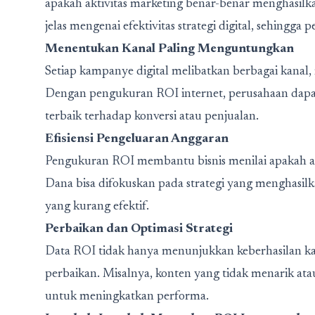
apakah aktivitas marketing benar-benar menghasil
jelas mengenai efektivitas strategi digital, sehingga 
Menentukan Kanal Paling Menguntungkan
Setiap kampanye digital melibatkan berbagai kanal, 
Dengan pengukuran ROI internet, perusahaan dapa
terbaik terhadap konversi atau penjualan.
Efisiensi Pengeluaran Anggaran
Pengukuran ROI membantu bisnis menilai apakah an
Dana bisa difokuskan pada strategi yang menghasilk
yang kurang efektif.
Perbaikan dan Optimasi Strategi
Data ROI tidak hanya menunjukkan keberhasilan ka
perbaikan. Misalnya, konten yang tidak menarik ata
untuk meningkatkan performa.