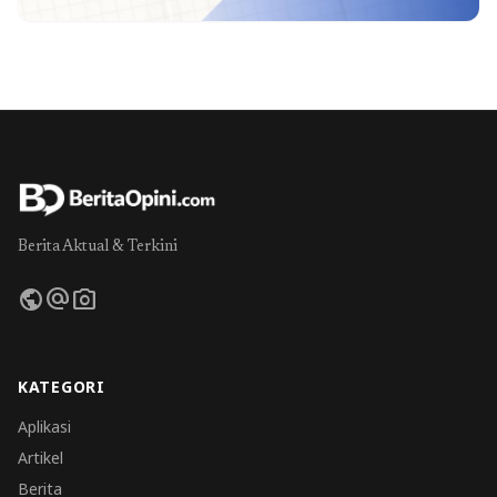
Berita Aktual & Terkini
public
alternate_email
photo_camera
KATEGORI
Aplikasi
Artikel
Berita