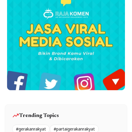
trending_up
Trending Topics
#gerakanrakyat
#partaigerakanrakyat