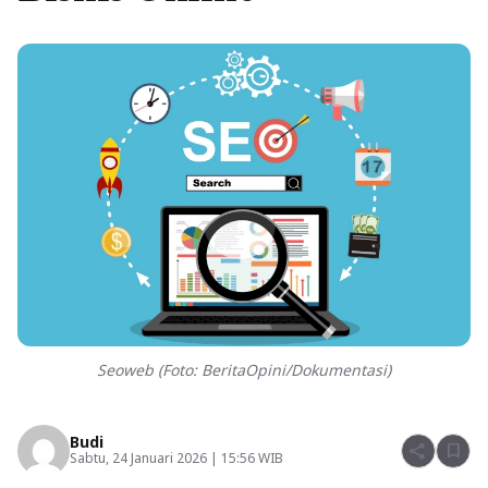
Seoweb (Foto: BeritaOpini/Dokumentasi)
Budi
share
bookmark
Sabtu, 24 Januari 2026 | 15:56 WIB