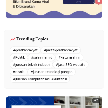
trending_up
Trending Topics
#gerakanrakyat
#partaigerakanrakyat
#Politik
#sahrinhamid
#ketumsahrin
#jurusan teknik industri
#Jasa SEO website
#Bisnis
#jurusan teknologi pangan
#jurusan Komputerisasi Akuntansi
AD