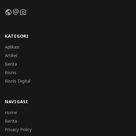
public
alternate_email
photo_camera
KATEGORI
Aplikasi
Artikel
Berita
Bisnis
Bisnis Digital
NAVIGASI
Home
Berita
Privacy Policy