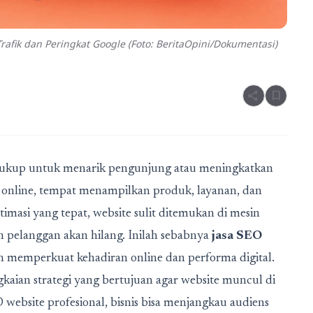
rafik dan Peringkat Google (Foto: BeritaOpini/Dokumentasi)
share
bookmark
dak cukup untuk menarik pengunjung atau meningkatkan
a online, tempat menampilkan produk, layanan, dan
asi yang tepat, website sulit ditemukan di mesin
 pelanggan akan hilang. Inilah sebabnya
jasa SEO
gin memperkuat kehadiran online dan performa digital.
kaian strategi yang bertujuan agar website muncul di
ebsite profesional, bisnis bisa menjangkau audiens