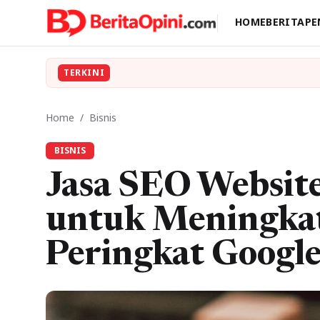
HOME
BERITA
PE
TERKINI
Home
/
Bisnis
BISNIS
Jasa SEO Website
untuk Meningkat
Peringkat Googl