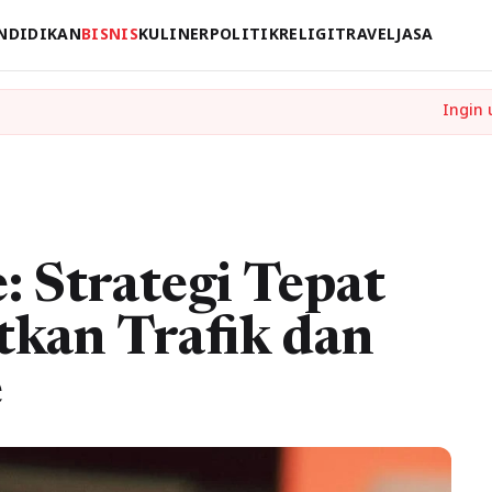
NDIDIKAN
BISNIS
KULINER
POLITIK
RELIGI
TRAVEL
JASA
: Strategi Tepat
kan Trafik dan
e