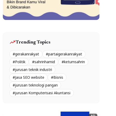
trending_up
Trending Topics
#gerakanrakyat
#partaigerakanrakyat
#Politik
#sahrinhamid
#ketumsahrin
#jurusan teknik industri
#Jasa SEO website
#Bisnis
#jurusan teknologi pangan
#jurusan Komputerisasi Akuntansi