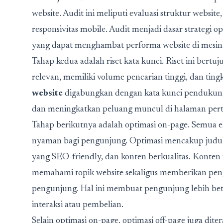
website. Audit ini meliputi evaluasi struktur websit
responsivitas mobile. Audit menjadi dasar strategi
yang dapat menghambat performa website di mesin 
Tahap kedua adalah riset kata kunci. Riset ini be
relevan, memiliki volume pencarian tinggi, dan tingk
website
digabungkan dengan kata kunci pendukung a
dan meningkatkan peluang muncul di halaman per
Tahap berikutnya adalah optimasi on-page. Semua e
nyaman bagi pengunjung. Optimasi mencakup judul 
yang SEO-friendly, dan konten berkualitas. Konte
memahami topik website sekaligus memberikan p
pengunjung. Hal ini membuat pengunjung lebih b
interaksi atau pembelian.
Selain optimasi on-page, optimasi off-page juga di