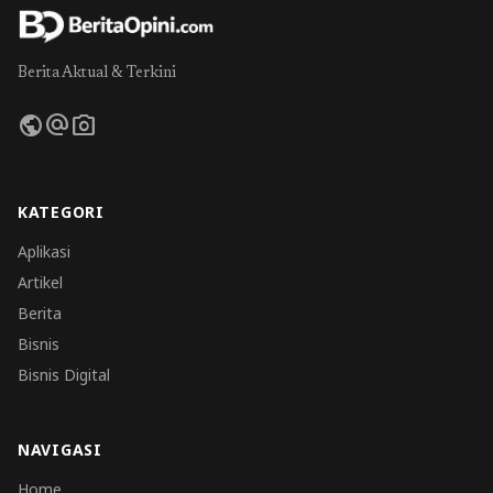
Berita Aktual & Terkini
public
alternate_email
photo_camera
KATEGORI
Aplikasi
Artikel
Berita
Bisnis
Bisnis Digital
NAVIGASI
Home