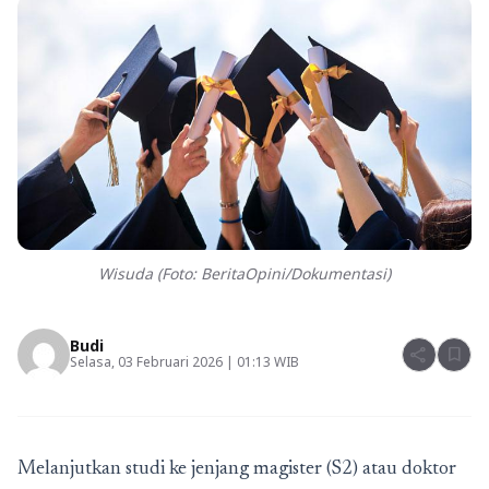
Wisuda (Foto: BeritaOpini/Dokumentasi)
Budi
share
bookmark
Selasa, 03 Februari 2026 | 01:13 WIB
Melanjutkan studi ke jenjang magister (S2) atau doktor