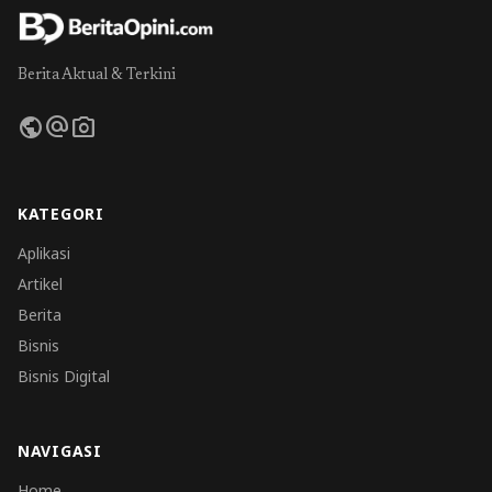
Berita Aktual & Terkini
public
alternate_email
photo_camera
KATEGORI
Aplikasi
Artikel
Berita
Bisnis
Bisnis Digital
NAVIGASI
Home