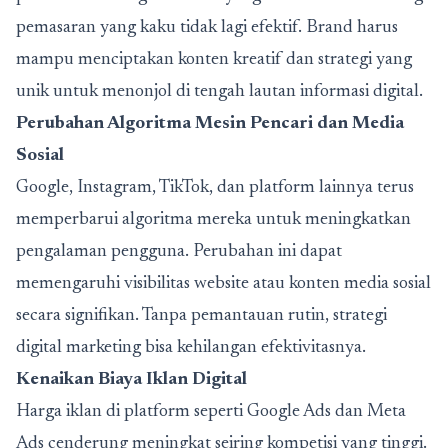
pemasaran yang kaku tidak lagi efektif. Brand harus
mampu menciptakan konten kreatif dan strategi yang
unik untuk menonjol di tengah lautan informasi digital.
Perubahan Algoritma Mesin Pencari dan Media
Sosial
Google, Instagram, TikTok, dan platform lainnya terus
memperbarui algoritma mereka untuk meningkatkan
pengalaman pengguna. Perubahan ini dapat
memengaruhi visibilitas website atau konten media sosial
secara signifikan. Tanpa pemantauan rutin, strategi
digital marketing bisa kehilangan efektivitasnya.
Kenaikan Biaya Iklan Digital
Harga iklan di platform seperti Google Ads dan Meta
Ads cenderung meningkat seiring kompetisi yang tinggi.