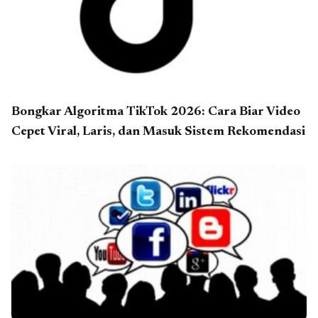
Bongkar Algoritma TikTok 2026: Cara Biar Video
Cepet Viral, Laris, dan Masuk Sistem Rekomendasi