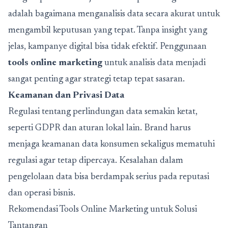
adalah bagaimana menganalisis data secara akurat untuk
mengambil keputusan yang tepat. Tanpa insight yang
jelas, kampanye digital bisa tidak efektif. Penggunaan
tools online marketing
untuk analisis data menjadi
sangat penting agar strategi tetap tepat sasaran.
Keamanan dan Privasi Data
Regulasi tentang perlindungan data semakin ketat,
seperti GDPR dan aturan lokal lain. Brand harus
menjaga keamanan data konsumen sekaligus mematuhi
regulasi agar tetap dipercaya. Kesalahan dalam
pengelolaan data bisa berdampak serius pada reputasi
dan operasi bisnis.
Rekomendasi Tools Online Marketing untuk Solusi
Tantangan