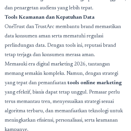
dan penargetan audiens yang lebih tepat.
Tools Keamanan dan Kepatuhan Data
OneTrust dan TrustArc membantu brand memastikan
data konsumen aman serta mematuhi regulasi
perlindungan data. Dengan tools ini, reputasi brand
tetap terjaga dan konsumen merasa aman.
Memasuki era digital marketing 2026, tantangan
memang semakin kompleks. Namun, dengan strategi
yang tepat dan pemanfaatan
tools online marketing
yang efektif, bisnis dapat tetap unggul. Pemasar perlu
terus memantau tren, menyesuaikan strategi sesuai
algoritma terbaru, dan memanfaatkan teknologi untuk
meningkatkan efisiensi, personalisasi, serta keamanan
kampanye.