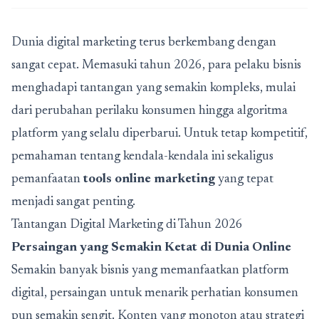
Dunia digital marketing terus berkembang dengan
sangat cepat. Memasuki tahun 2026, para pelaku bisnis
menghadapi tantangan yang semakin kompleks, mulai
dari perubahan perilaku konsumen hingga algoritma
platform yang selalu diperbarui. Untuk tetap kompetitif,
pemahaman tentang kendala-kendala ini sekaligus
pemanfaatan
tools online marketing
yang tepat
menjadi sangat penting.
Tantangan Digital Marketing di Tahun 2026
Persaingan yang Semakin Ketat di Dunia Online
Semakin banyak bisnis yang memanfaatkan platform
digital, persaingan untuk menarik perhatian konsumen
pun semakin sengit. Konten yang monoton atau strategi