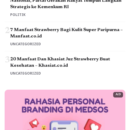
Nasional, Partai Gerakan Rakyat Tempuh Langkah
Strategis ke Kemenkum RI
POLITIK
2
7 Manfaat Strawberry Bagi Kulit Super Paripurna –
Manfaat.co.id
UNCATEGORIZED
3
20 Manfaat Dan Khasiat Juz Strawberry Buat
Kesehatan – Khasiat.co.id
UNCATEGORIZED
AD