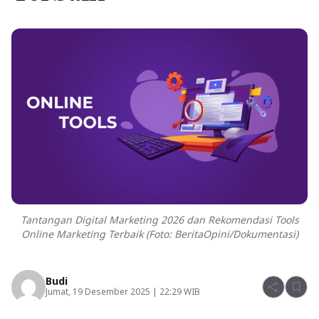
Tantangan Digital Marketing 2026 dan Rekomendasi Tools
Online Marketing Terbaik (Foto: BeritaOpini/Dokumentasi)
Budi
share
bookmark
Jumat, 19 Desember 2025 | 22:29 WIB