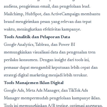
audiens, pengiriman email, dan pengelolaan lead.
Mailchimp, HubSpot, dan ActiveCampaign membantu
brand mengirimkan pesan yang relevan dan tepat
waktu, meningkatkan efektivitas kampanye.
Tools Analitik dan Pelaporan Data
Google Analytics, Tableau, dan Power BI
memungkinkan visualisasi data dan pengenalan tren
perilaku konsumen. Dengan insight dari tools ini,
pemasar dapat mengambil keputusan lebih cepat dan
strategi digital marketing menjadi lebih terukur.
Tools Manajemen Iklan Digital
Google Ads, Meta Ads Manager, dan TikTok Ads
Manager mempermudah pengelolaan kampanye iklan.
Tools ini memungkinkan A/B testing, optimasi anggaran,