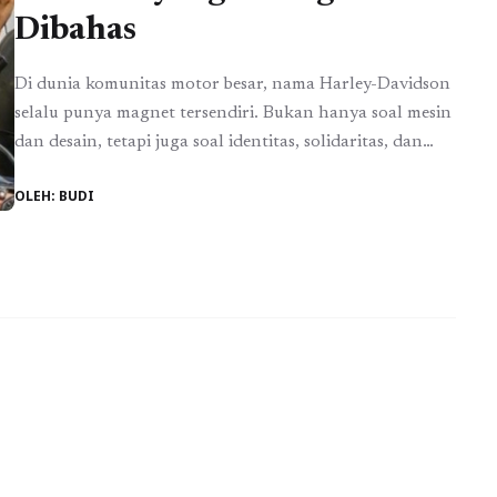
Dibahas
Di dunia komunitas motor besar, nama Harley-Davidson
selalu punya magnet tersendiri. Bukan hanya soal mesin
dan desain, tetapi juga soal identitas, solidaritas, dan
kebanggaan sebagai pengendara. Di sinilah sering
OLEH: BUDI
muncul kebingungan yang cukup umum, terutama di
kalangan penggemar motor gede, yaitu perbedaan HOG
dan HCJ. Banyak orang mengira keduanya sama atau
bahkan saling bersaing, padahal ...
Read more