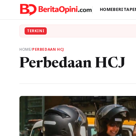
HOME
BERITA
PE
TERKINI
HOME
/
PERBEDAAN HCJ
Perbedaan HCJ