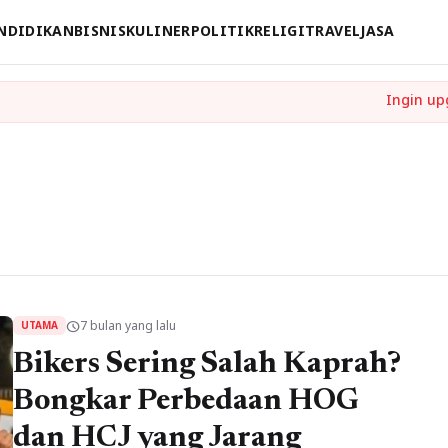
NDIDIKAN
BISNIS
KULINER
POLITIK
RELIGI
TRAVEL
JASA
7 bulan yang lalu
schedule
UTAMA
Bikers Sering Salah Kaprah?
Bongkar Perbedaan HOG
dan HCJ yang Jarang