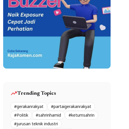
trending_up
Trending Topics
#gerakanrakyat
#partaigerakanrakyat
#Politik
#sahrinhamid
#ketumsahrin
#jurusan teknik industri