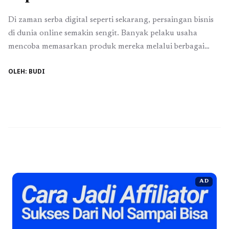
Di zaman serba digital seperti sekarang, persaingan bisnis
di dunia online semakin sengit. Banyak pelaku usaha
mencoba memasarkan produk mereka melalui berbagai
platform sosial media, namun tidak semua berhasil.
OLEH: BUDI
Mengapa? Karena kunci sukses bukan sekadar memiliki
akun aktif, tetapi menerapkan strategi sosial media yang
tepat dan konsisten untuk menarik perhatian audiens,
membangun kredibilitas merek, serta ...
Read more
AD