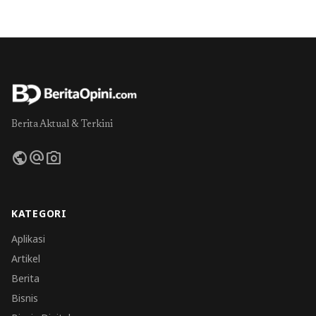
Berita Aktual & Terkini
public
alternate_email
photo_camera
KATEGORI
Aplikasi
Artikel
Berita
Bisnis