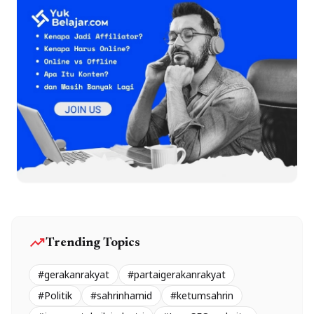
trending_up
Trending Topics
#gerakanrakyat
#partaigerakanrakyat
#Politik
#sahrinhamid
#ketumsahrin