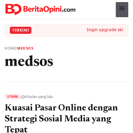
menu
TERKINI
HOME
/
MEDSOS
medsos
6 bulan yang lalu
schedule
UTAMA
Kuasai Pasar Online dengan
Strategi Sosial Media yang
Tepat