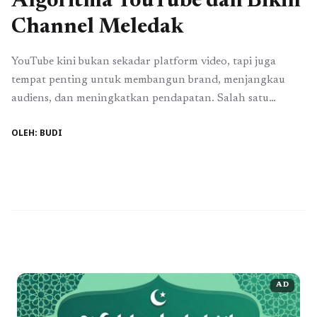
Algoritma YouTube dan Bikin
Channel Meledak
YouTube kini bukan sekadar platform video, tapi juga
tempat penting untuk membangun brand, menjangkau
audiens, dan meningkatkan pendapatan. Salah satu
tantangan terbesar kreator adalah algoritma YouTube,
OLEH: BUDI
yang menentukan seberapa banyak video Anda dilihat dan
direkomendasikan. Menguasai algoritma ini menjadi kunci
agar channel bisa berkembang pesat dan menarik lebih
banyak penonton. Kenapa Algoritma YouTube Penting?
Algoritma ...
Read more
AD