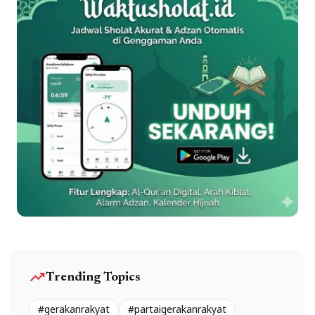
trending_up
Trending Topics
#gerakanrakyat
#partaigerakanrakyat