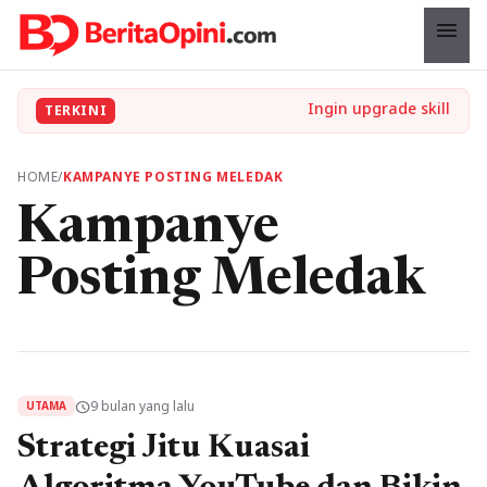
menu
TERKINI
HOME
/
KAMPANYE POSTING MELEDAK
Kampanye
Posting Meledak
9 bulan yang lalu
schedule
UTAMA
Strategi Jitu Kuasai