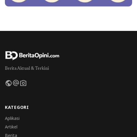
Berita Aktual & Terkini
public
alternate_email
photo_camera
KATEGORI
Aplikasi
Artikel
Berita