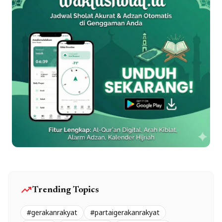
trending_up
Trending Topics
#gerakanrakyat
#partaigerakanrakyat