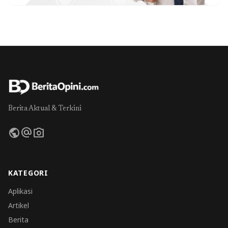
Berita Aktual & Terkini
public
alternate_email
photo_camera
KATEGORI
Aplikasi
Artikel
Berita