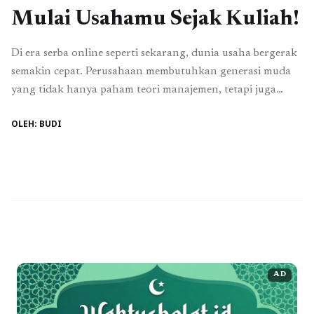
Mulai Usahamu Sejak Kuliah!
Di era serba online seperti sekarang, dunia usaha bergerak
semakin cepat. Perusahaan membutuhkan generasi muda
yang tidak hanya paham teori manajemen, tetapi juga
menguasai teknologi dan strategi digital. Jika kamu ingin
OLEH: BUDI
menjadi bagian dari perubahan ini, maka memilih jurusan
bisnis digital adalah langkah strategis untuk masa depan
yang lebih cerah. Bandung sebagai kota kreatif dan ...
Read
more
AD