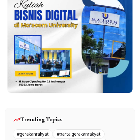
trending_up
Trending Topics
#gerakanrakyat
#partaigerakanrakyat