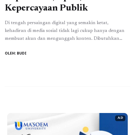
Kepercayaan Publik
Di tengah persaingan digital yang semakin ketat,
kehadiran di media sosial tidak lagi cukup hanya dengan
membuat akun dan mengunggah konten. Dibutuhkan
strategi yang tepat, terukur, dan konsisten agar pesan
OLEH: BUDI
yang disampaikan mampu menjangkau audiens luas serta
membangun citra yang kuat. Inilah alasan mengapa Jasa
buzzer sosmed kini menjadi solusi favorit bagi brand, tokoh
publik, ...
Read more
AD