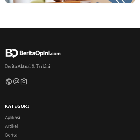
Berita Aktual & Terkini
public
alternate_email
photo_camera
KATEGORI
Aplikasi
Artikel
Berita