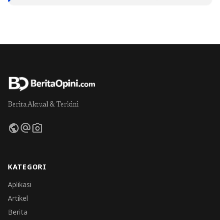
Berita Aktual & Terkini
public
alternate_email
photo_camera
KATEGORI
Aplikasi
Artikel
Berita