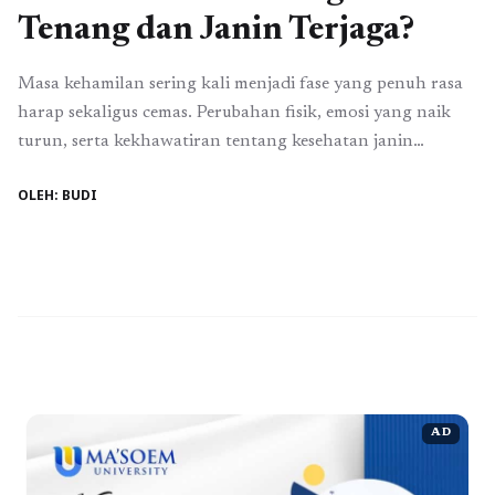
Tenang dan Janin Terjaga?
Masa kehamilan sering kali menjadi fase yang penuh rasa
harap sekaligus cemas. Perubahan fisik, emosi yang naik
turun, serta kekhawatiran tentang kesehatan janin
membuat banyak ibu mencari ketenangan batin. Di sinilah
OLEH: BUDI
Al-Qur’an hadir sebagai sumber ketenangan dan kekuatan
spiritual. Pertanyaan tentang surat apa yang harus sering
dibaca ketika hamil pun kerap muncul, bukan semata
karena ...
Read more
AD