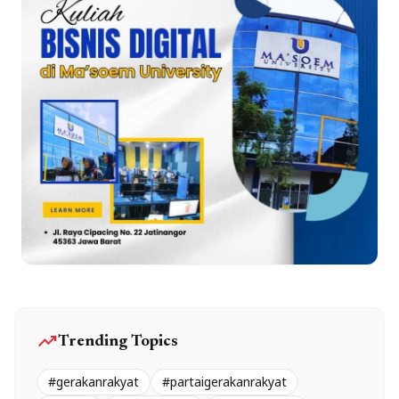
trending_up
Trending Topics
#gerakanrakyat
#partaigerakanrakyat