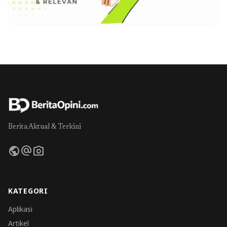
Berita Aktual & Terkini
public
alternate_email
photo_camera
KATEGORI
Aplikasi
Artikel