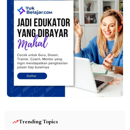
trending_up
Trending Topics