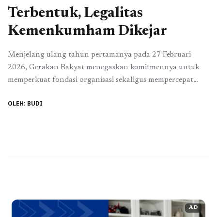
Terbentuk, Legalitas
Kemenkumham Dikejar
Menjelang ulang tahun pertamanya pada 27 Februari
2026, Gerakan Rakyat menegaskan komitmennya untuk
memperkuat fondasi organisasi sekaligus mempercepat
proses administratif agar mendapatkan legalitas resmi dari
OLEH: BUDI
Kementerian Hukum dan Hak Asasi Manusia
(Kemenkumham). Langkah strategis ini menunjukkan
keseriusan organisasi dalam membangun struktur yang
kokoh dan siap berkontribusi bagi masyarakat di seluruh
Indonesia. Ketua Tim Administrasi Gerakan ...
Read more
AD