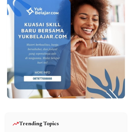
trending_up
Trending Topics