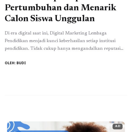
Pertumbuhan dan Menarik
Calon Siswa Unggulan
Di era digital saat ini, Digital Marketing Lembaga
Pendidikan menjadi kunci keberhasilan setiap institusi
pendidikan. Tidak cukup hanya mengandalkan reputasi
offline, fasilitas, atau kualitas pengajaran. Calon siswa dan
OLEH: BUDI
orang tua kini mencari informasi melalui internet — dari
website lembaga, media sosial, hingga review online.
Dengan strategi digital yang tepat, lembaga pendidikan
tidak hanya meningkatkan visibilitas, ...
Read more
AD