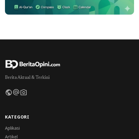
Berita Aktual & Terkini
public
alternate_email
photo_camera
KATEGORI
Aplikasi
Artikel