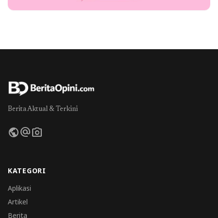
Berita Aktual & Terkini
public
alternate_email
photo_camera
KATEGORI
Aplikasi
Artikel
Berita