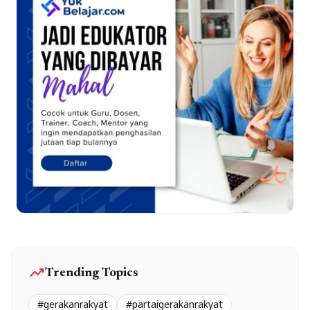
trending_up
Trending Topics
#gerakanrakyat
#partaigerakanrakyat