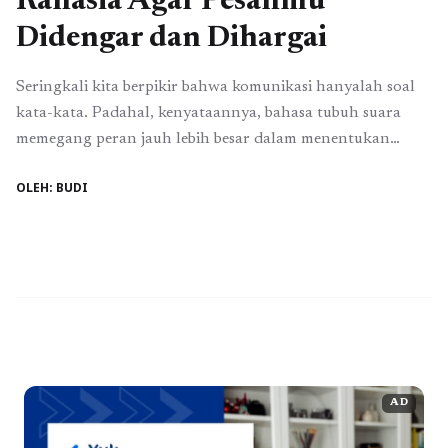
Rahasia Agar Pesanmu
Didengar dan Dihargai
Seringkali kita berpikir bahwa komunikasi hanyalah soal
kata-kata. Padahal, kenyataannya, bahasa tubuh suara
memegang peran jauh lebih besar dalam menentukan
apakah pesan kita diterima, dipahami, atau bahkan
OLEH: BUDI
diabaikan. Tanpa disadari, audiens seringkali menilai kita
dari cara kita berdiri, menatap, dan berbicara sebelum
mereka benar-benar mendengar kata-kata yang kita
ucapkan. Menguasai bahasa tubuh suara bukan sekadar ...
Read more
AD