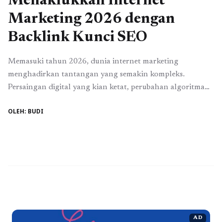
Menaklukkan Internet
Marketing 2026 dengan
Backlink Kunci SEO
Memasuki tahun 2026, dunia internet marketing
menghadirkan tantangan yang semakin kompleks.
Persaingan digital yang kian ketat, perubahan algoritma
mesin pencari, dan ekspektasi pengguna yang terus
OLEH: BUDI
meningkat membuat setiap bisnis harus memiliki strategi
pemasaran yang matang. Dalam kondisi seperti ini, salah
satu elemen terpenting yang tidak boleh diabaikan adalah
Backlink kunci SEO. Backlink yang tepat bukan ...
Read
more
AD