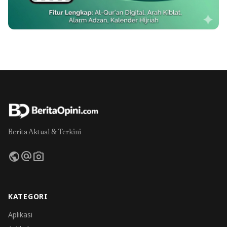
Berita Aktual & Terkini
public
alternate_email
photo_camera
KATEGORI
Aplikasi