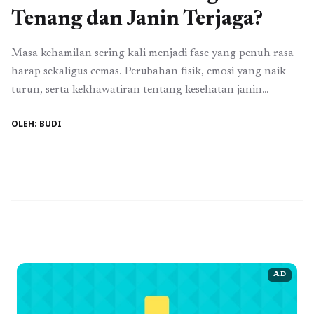
Tenang dan Janin Terjaga?
Masa kehamilan sering kali menjadi fase yang penuh rasa
harap sekaligus cemas. Perubahan fisik, emosi yang naik
turun, serta kekhawatiran tentang kesehatan janin
membuat banyak ibu mencari ketenangan batin. Di sinilah
OLEH: BUDI
Al-Qur’an hadir sebagai sumber ketenangan dan kekuatan
spiritual. Pertanyaan tentang surat apa yang harus sering
dibaca ketika hamil pun kerap muncul, bukan semata
karena ...
Read more
AD