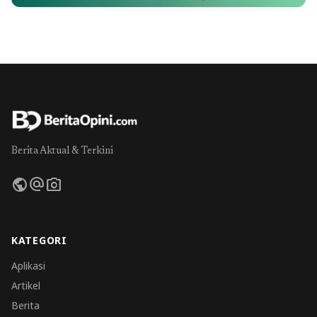
Berita Aktual & Terkini
public
alternate_email
photo_camera
KATEGORI
Aplikasi
Artikel
Berita