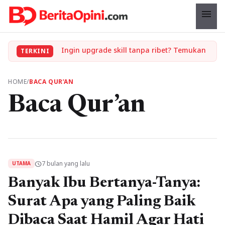
menu
Ingin upgrade skill tanpa ribet? Temukan kelas seru dan materi lengkap hanya di YukBelajar.com. Mulai langkah suksesmu hari ini! • Mau lulus? Latih dirimu dengan ribuan soal akurat di tryout.id.
TERKINI
HOME
/
BACA QUR’AN
Baca Qur’an
7 bulan yang lalu
schedule
UTAMA
Banyak Ibu Bertanya-Tanya:
Surat Apa yang Paling Baik
Dibaca Saat Hamil Agar Hati