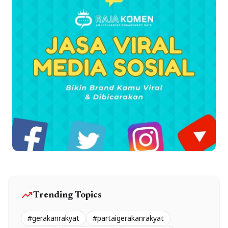
trending_up
Trending Topics
#gerakanrakyat
#partaigerakanrakyat