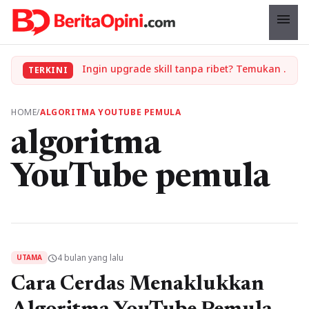
menu
Ingin upgrade skill tanpa ribet? Temukan kelas seru dan materi lengkap hanya di YukBelajar.com. Mulai langkah suksesmu hari ini! • Mau lulus? Latih dirimu dengan ribuan soal akurat di tryout.id.
TERKINI
HOME
/
ALGORITMA YOUTUBE PEMULA
algoritma
YouTube pemula
4 bulan yang lalu
schedule
UTAMA
Cara Cerdas Menaklukkan