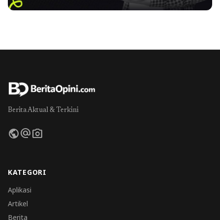
Berita Aktual & Terkini
public
alternate_email
photo_camera
KATEGORI
Aplikasi
Artikel
Berita