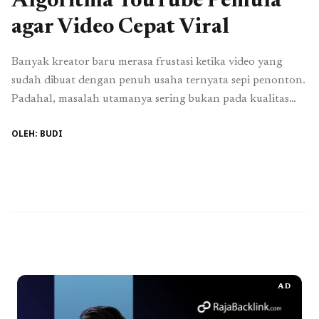
Algoritma YouTube Pemula
agar Video Cepat Viral
Banyak kreator baru merasa frustasi ketika video yang
sudah dibuat dengan penuh usaha ternyata sepi penonton.
Padahal, masalah utamanya sering bukan pada kualitas
konten, melainkan karena belum memahami cara kerja
OLEH: BUDI
algoritma YouTube pemula. Jika Anda ingin channel
berkembang lebih cepat, maka memahami algoritma adalah
langkah strategis yang tidak bisa diabaikan. Algoritma
YouTube bekerja sebagai sistem ...
Read more
AD