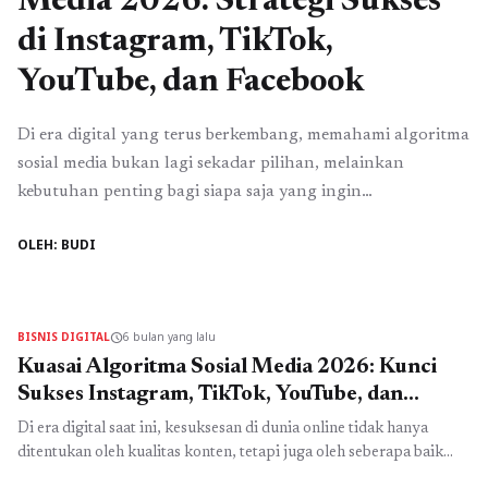
Media 2026: Strategi Sukses
di Instagram, TikTok,
YouTube, dan Facebook
Di era digital yang terus berkembang, memahami algoritma
sosial media bukan lagi sekadar pilihan, melainkan
kebutuhan penting bagi siapa saja yang ingin
memaksimalkan pengaruh online. Tahun 2026 membawa
OLEH: BUDI
perubahan signifikan pada cara platform sosial media
menampilkan konten, dan memahami setiap detil
algoritma adalah kunci untuk tetap relevan,
meningkatkan engagement, serta menjangkau audiens
BISNIS DIGITAL
6 bulan yang lalu
schedule
yang tepat. Instagram, ...
Read more
Kuasai Algoritma Sosial Media 2026: Kunci
Sukses Instagram, TikTok, YouTube, dan
Facebook
Di era digital saat ini, kesuksesan di dunia online tidak hanya
ditentukan oleh kualitas konten, tetapi juga oleh seberapa baik
Anda memahami algoritma sosial media. Tahun 2026 membawa