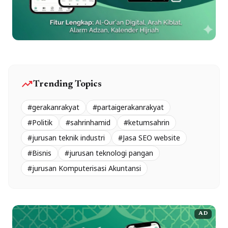
trending_up
Trending Topics
#gerakanrakyat
#partaigerakanrakyat
#Politik
#sahrinhamid
#ketumsahrin
#jurusan teknik industri
#Jasa SEO website
#Bisnis
#jurusan teknologi pangan
#jurusan Komputerisasi Akuntansi
AD