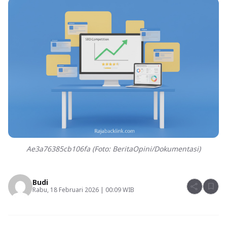
Ae3a76385cb106fa (Foto: BeritaOpini/Dokumentasi)
Budi
share
bookmark
Rabu, 18 Februari 2026 | 00:09 WIB