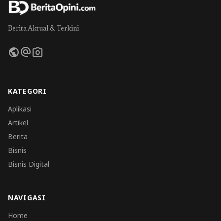
Berita Aktual & Terkini
public
alternate_email
photo_camera
KATEGORI
Aplikasi
Artikel
Berita
Bisnis
Bisnis Digital
NAVIGASI
Home