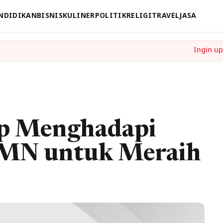
NDIDIKAN
BISNIS
KULINER
POLITIK
RELIGI
TRAVEL
JASA
p Menghadapi
MN untuk Meraih