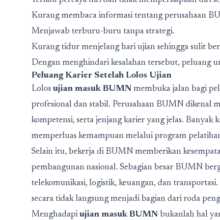
Terlalu percaya diri dan tidak mempersiapkan diri 
Kurang membaca informasi tentang perusahaan B
Menjawab terburu-buru tanpa strategi.
Kurang tidur menjelang hari ujian sehingga sulit ber
Dengan menghindari kesalahan tersebut, peluang unt
Peluang Karier Setelah Lolos Ujian
Lolos
ujian masuk BUMN
membuka jalan bagi pel
profesional dan stabil. Perusahaan BUMN dikenal
kompetensi, serta jenjang karier yang jelas. Ba
memperluas kemampuan melalui program pelatihan, s
Selain itu, bekerja di BUMN memberikan kesempata
pembangunan nasional. Sebagian besar BUMN bergera
telekomunikasi, logistik, keuangan, dan transportas
secara tidak langsung menjadi bagian dari roda pen
Menghadapi
ujian masuk BUMN
bukanlah hal ya