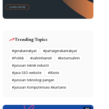
trending_up
Trending Topics
#gerakanrakyat
#partaigerakanrakyat
#Politik
#sahrinhamid
#ketumsahrin
#jurusan teknik industri
#Jasa SEO website
#Bisnis
#jurusan teknologi pangan
#jurusan Komputerisasi Akuntansi