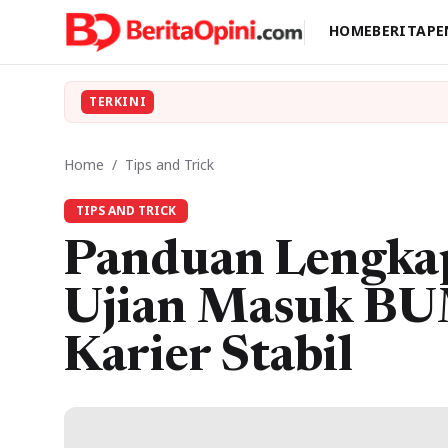
HOME
BERITA
PE
TERKINI
Home
/
Tips and Trick
TIPS AND TRICK
Panduan Lengka
Ujian Masuk BU
Karier Stabil