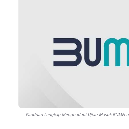
Panduan Lengkap Menghadapi Ujian Masuk BUMN untuk