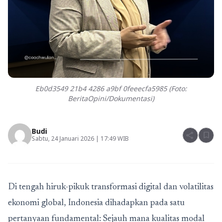
Eb0d3549 21b4 4286 a9bf 0feeecfa5985 (Foto:
BeritaOpini/Dokumentasi)
Budi
share
bookmark
Sabtu, 24 Januari 2026 | 17:49 WIB
Di tengah hiruk-pikuk transformasi digital dan volatilitas
ekonomi global, Indonesia dihadapkan pada satu
pertanyaan fundamental: Sejauh mana kualitas modal