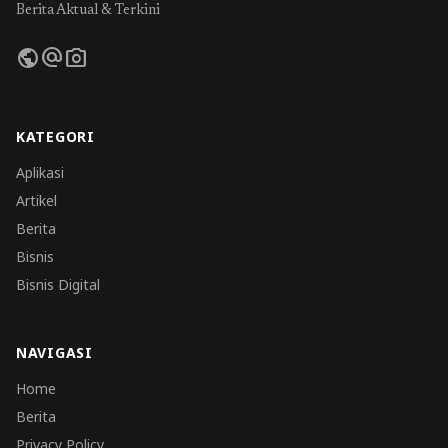
Berita Aktual & Terkini
public
alternate_email
photo_camera
KATEGORI
Aplikasi
Artikel
Berita
Bisnis
Bisnis Digital
NAVIGASI
Home
Berita
Privacy Policy