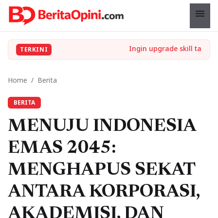
menu
TERKINI
Home
/
Berita
BERITA
MENUJU INDONESIA
EMAS 2045:
MENGHAPUS SEKAT
ANTARA KORPORASI,
AKADEMISI, DAN