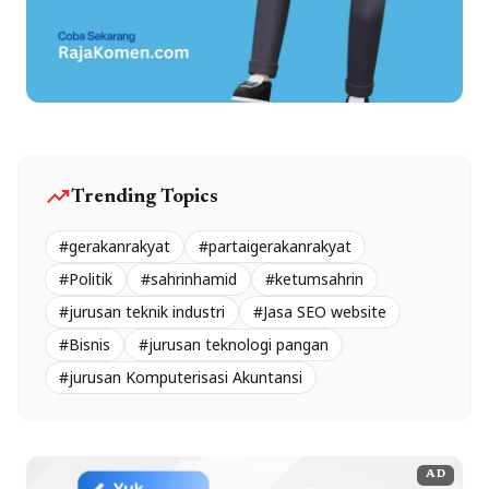
trending_up
Trending Topics
#gerakanrakyat
#partaigerakanrakyat
#Politik
#sahrinhamid
#ketumsahrin
#jurusan teknik industri
#Jasa SEO website
#Bisnis
#jurusan teknologi pangan
#jurusan Komputerisasi Akuntansi
AD