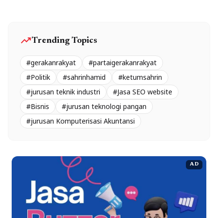
trending_up
Trending Topics
#gerakanrakyat
#partaigerakanrakyat
#Politik
#sahrinhamid
#ketumsahrin
#jurusan teknik industri
#Jasa SEO website
#Bisnis
#jurusan teknologi pangan
#jurusan Komputerisasi Akuntansi
AD