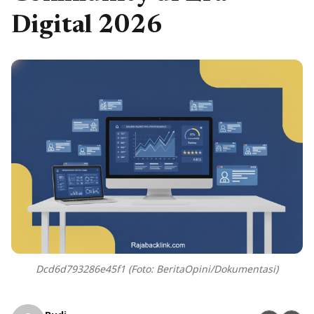
Digital 2026
Dcd6d793286e45f1 (Foto: BeritaOpini/Dokumentasi)