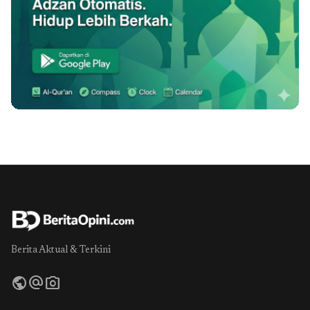
Berita Aktual & Terkini
public
alternate_email
photo_camera