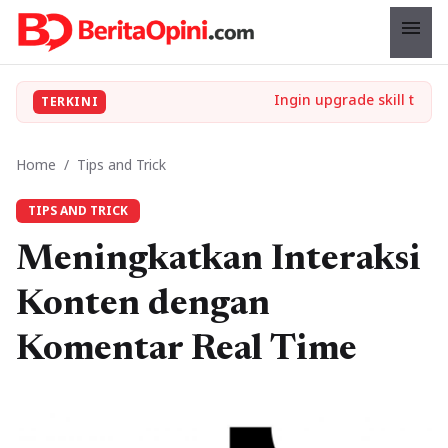
menu
TERKINI
Home
/
Tips and Trick
TIPS AND TRICK
Meningkatkan Interaksi
Konten dengan
Komentar Real Time