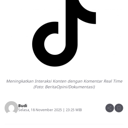
Meningkatkan Interaksi Konten dengan Komentar Real Time
(Foto: BeritaOpini/Dokumentasi)
Budi
share
bookmark
Selasa, 18 November 2025 | 23:25 WIB