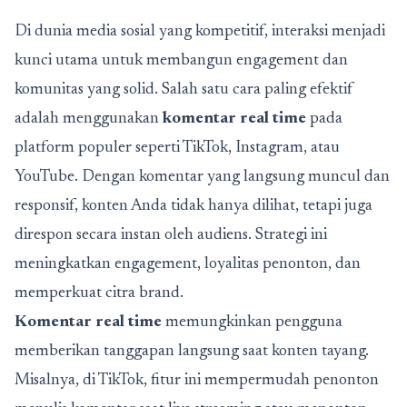
Di dunia media sosial yang kompetitif, interaksi menjadi
kunci utama untuk membangun engagement dan
komunitas yang solid. Salah satu cara paling efektif
adalah menggunakan
komentar real time
pada
platform populer seperti TikTok, Instagram, atau
YouTube. Dengan komentar yang langsung muncul dan
responsif, konten Anda tidak hanya dilihat, tetapi juga
direspon secara instan oleh audiens. Strategi ini
meningkatkan engagement, loyalitas penonton, dan
memperkuat citra brand.
Komentar real time
memungkinkan pengguna
memberikan tanggapan langsung saat konten tayang.
Misalnya, di TikTok, fitur ini mempermudah penonton