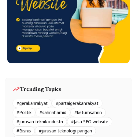
trending_up
Trending Topics
#gerakanrakyat
#partaigerakanrakyat
#Politik
#sahrinhamid
#ketumsahrin
#jurusan teknik industri
#Jasa SEO website
#Bisnis
#jurusan teknologi pangan