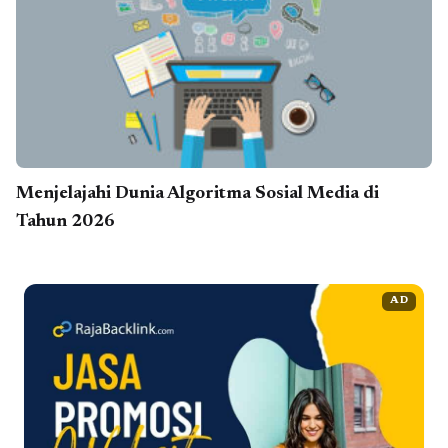
Menjelajahi Dunia Algoritma Sosial Media di
Tahun 2026
AD