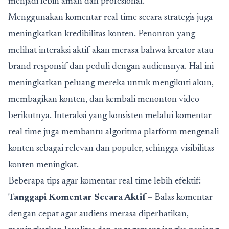
menjadi lebih aman dan profesional.
Menggunakan komentar real time secara strategis juga
meningkatkan kredibilitas konten. Penonton yang
melihat interaksi aktif akan merasa bahwa kreator atau
brand responsif dan peduli dengan audiensnya. Hal ini
meningkatkan peluang mereka untuk mengikuti akun,
membagikan konten, dan kembali menonton video
berikutnya. Interaksi yang konsisten melalui komentar
real time juga membantu algoritma platform mengenali
konten sebagai relevan dan populer, sehingga visibilitas
konten meningkat.
Beberapa tips agar komentar real time lebih efektif:
Tanggapi Komentar Secara Aktif
– Balas komentar
dengan cepat agar audiens merasa diperhatikan,