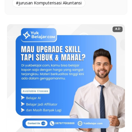
#jurusan Komputerisasi Akuntansi
AD