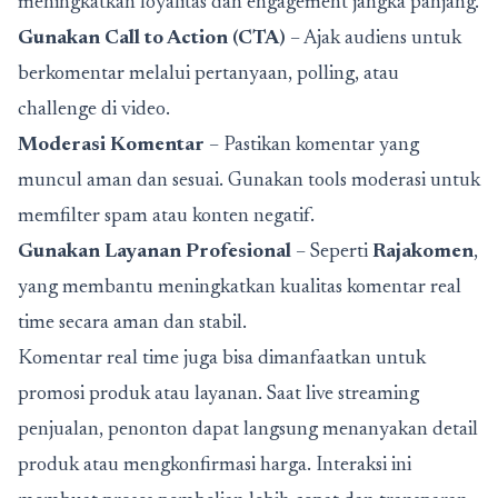
meningkatkan loyalitas dan engagement jangka panjang.
Gunakan Call to Action (CTA)
– Ajak audiens untuk
berkomentar melalui pertanyaan, polling, atau
challenge di video.
Moderasi Komentar
– Pastikan komentar yang
muncul aman dan sesuai. Gunakan tools moderasi untuk
memfilter spam atau konten negatif.
Gunakan Layanan Profesional
– Seperti
Rajakomen
,
yang membantu meningkatkan kualitas komentar real
time secara aman dan stabil.
Komentar real time
juga bisa dimanfaatkan untuk
promosi produk atau layanan. Saat live streaming
penjualan, penonton dapat langsung menanyakan detail
produk atau mengkonfirmasi harga. Interaksi ini