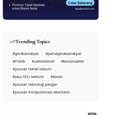
trending_up
Trending Topics
#gerakanrakyat
#partaigerakanrakyat
#Politik
#sahrinhamid
#ketumsahrin
#jurusan teknik industri
#Jasa SEO website
#Bisnis
#jurusan teknologi pangan
#jurusan Komputerisasi Akuntansi