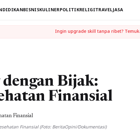
NDIDIKAN
BISNIS
KULINER
POLITIK
RELIGI
TRAVEL
JASA
 dengan Bijak:
ehatan Finansial
sehatan Finansial (Foto: BeritaOpini/Dokumentasi)