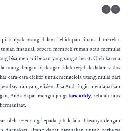
share
bookmark
dapi banyak orang dalam kehidupan finansial mereka.
tujuan finansial, seperti membeli rumah atau memulai
ang bisa menjadi beban yang sangat berat. Oleh karena
la utang dengan bijak agar tidak terjebak dalam siklus
has cara-cara efektif untuk mengelola utang, mulai dari
 pembayaran yang efisien. Jika Anda ingin mendapatkan
angan, Anda dapat mengunjungi
Iancuddy
, sebuah situs
 bermanfaat.
yar oleh seseorang kepada pihak lain, biasanya dengan
h disepakati. Utang dapat digunakan untuk berbagai