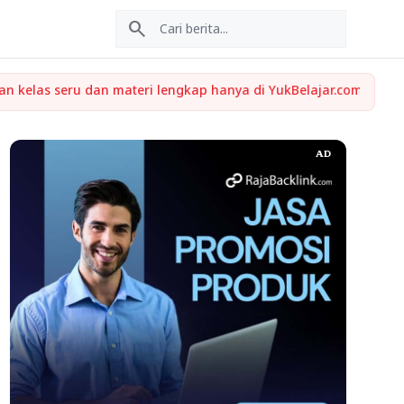
search
AD