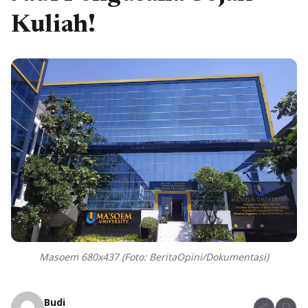
Kuliah!
Masoem 680x437 (Foto: BeritaOpini/Dokumentasi)
Budi