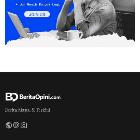
Berita Aktual & Terkini
public
alternate_email
photo_camera