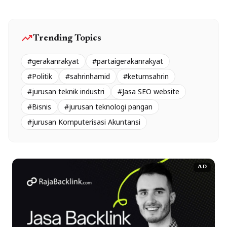
trending_up
Trending Topics
#gerakanrakyat
#partaigerakanrakyat
#Politik
#sahrinhamid
#ketumsahrin
#jurusan teknik industri
#Jasa SEO website
#Bisnis
#jurusan teknologi pangan
#jurusan Komputerisasi Akuntansi
AD