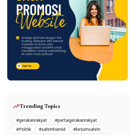
trending_up
Trending Topics
#gerakanrakyat
#partaigerakanrakyat
#Politik
#sahrinhamid
#ketumsahrin