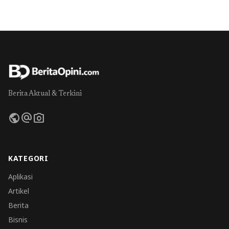
Berita Aktual & Terkini
public
alternate_email
photo_camera
KATEGORI
Aplikasi
Artikel
Berita
Bisnis