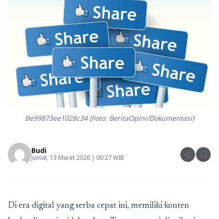
Be99873ee1028c34 (Foto: BeritaOpini/Dokumentasi)
Budi
share
bookmark
Jumat, 13 Maret 2026 | 00:27 WIB
Di era digital yang serba cepat ini, memiliki konten