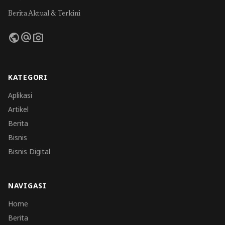
Berita Aktual & Terkini
public
alternate_email
photo_camera
KATEGORI
Aplikasi
Artikel
Berita
Bisnis
Bisnis Digital
NAVIGASI
Home
Berita