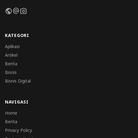
public
alternate_email
photo_camera
KATEGORI
Aplikasi
Artikel
Berita
Bisnis
Bisnis Digital
NAVIGASI
Home
Berita
Privacy Policy