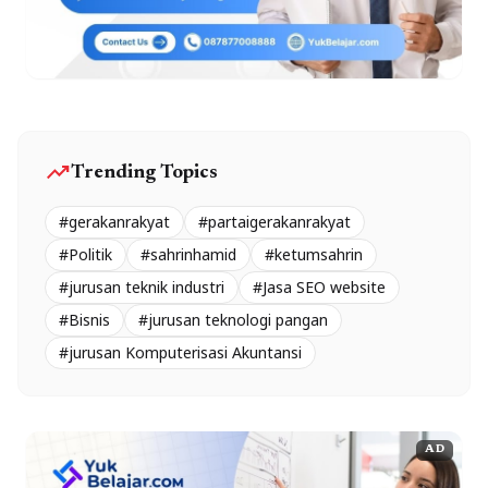
trending_up
Trending Topics
#gerakanrakyat
#partaigerakanrakyat
#Politik
#sahrinhamid
#ketumsahrin
#jurusan teknik industri
#Jasa SEO website
#Bisnis
#jurusan teknologi pangan
#jurusan Komputerisasi Akuntansi
AD