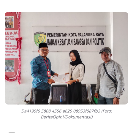
Da4195f6 5808 4556 a625 08953f087fb3 (Foto:
BeritaOpini/Dokumentasi)