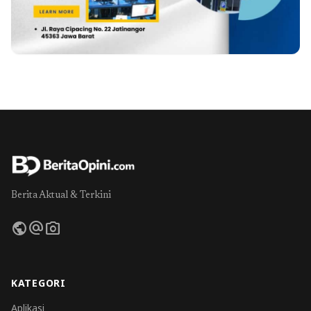
Berita Aktual & Terkini
public
alternate_email
photo_camera
KATEGORI
Aplikasi