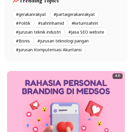
trending_up
Trending Topics
#gerakanrakyat
#partaigerakanrakyat
#Politik
#sahrinhamid
#ketumsahrin
#jurusan teknik industri
#Jasa SEO website
#Bisnis
#jurusan teknologi pangan
#jurusan Komputerisasi Akuntansi
AD