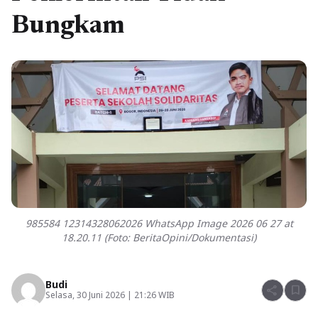
Bungkam
985584 12314328062026 WhatsApp Image 2026 06 27 at
18.20.11 (Foto: BeritaOpini/Dokumentasi)
Budi
share
bookmark
Selasa, 30 Juni 2026 | 21:26 WIB