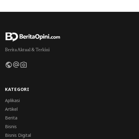
Berita Aktual & Terkini
public
alternate_email
photo_camera
KATEGORI
Aplikasi
Artikel
Berita
Bisnis
Bisnis Digital