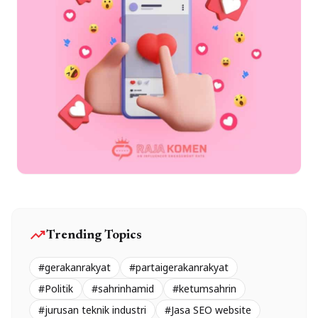
trending_up
Trending Topics
#gerakanrakyat
#partaigerakanrakyat
#Politik
#sahrinhamid
#ketumsahrin
#jurusan teknik industri
#Jasa SEO website