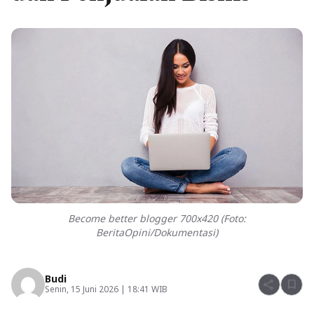
Become better blogger 700x420 (Foto:
BeritaOpini/Dokumentasi)
Budi
share
bookmark
Senin, 15 Juni 2026 | 18:41 WIB